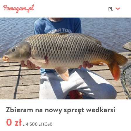
PL
Zbieram na nowy sprzęt wedkarsi
0 zł
4 500 zł (Cel)
z