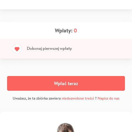
Wpłaty:
0
Dokonaj pierwszej wpłaty
Wpłać teraz
Uważasz, że ta zbiórka zawiera
niedozwolone treści
?
Napisz do nas