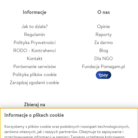
Informacje
O nas
Jak to działa?
Opinie
Regulamin
Raporty
Polityka Prywatności
Za darmo
RODO - Kontrahenci
Blog
Kontakt
Dla NGO
Porównanie serwisów
Fundacja Pomagam.pl
Polityka plików cookie
Zarządzaj zgodami cookie
Zbieraj na
Informacje o plikach cookie
Leczenie
LGBTQ+
Zwierzęta
Powódź
Korzystamy z plików cookie oraz podobnych rozwiązań technologicznych,
zarówno własnych, jak i naszych partnerów. Obejmuje to zapisywanie i
Pożar
Wichura
przechowywanie informacji w pamięci Twojego urządzenia końcowego