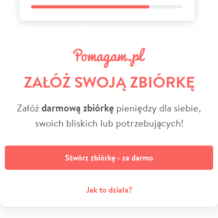
ZAŁÓŻ SWOJĄ ZBIÓRKĘ
Załóż
darmową zbiórkę
pieniędzy dla siebie,
swoich bliskich lub potrzebujących!
Stwórz zbiórkę - za darmo
Jak to działa?