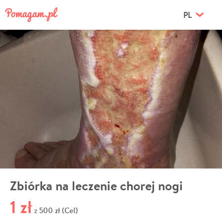
PL
Zbiórka na leczenie chorej nogi
1 zł
500 zł (Cel)
z