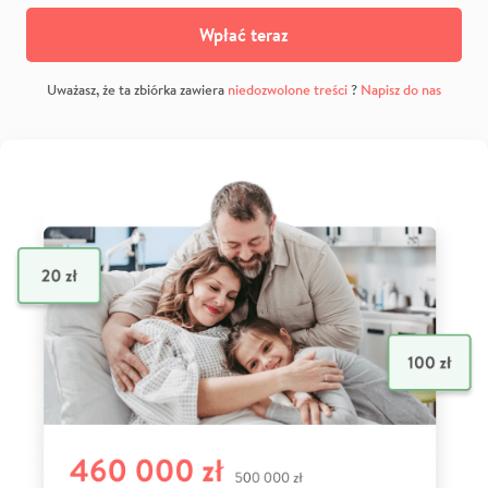
Wpłać teraz
Uważasz, że ta zbiórka zawiera
niedozwolone treści
?
Napisz do nas