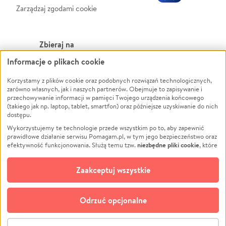
Zarządzaj zgodami cookie
Zbieraj na
Informacje o plikach cookie
Leczenie
LGBTQ+
Zwierzęta
Powódź
Korzystamy z plików cookie oraz podobnych rozwiązań technologicznych,
zarówno własnych, jak i naszych partnerów. Obejmuje to zapisywanie i
Pożar
Wichura
przechowywanie informacji w pamięci Twojego urządzenia końcowego
(takiego jak np. laptop, tablet, smartfon) oraz późniejsze uzyskiwanie do nich
Ukraina
NGO
dostępu.
Sport
Religia
Wykorzystujemy te technologie przede wszystkim po to, aby zapewnić
Pomoc Finansowa
Edukacja
prawidłowe działanie serwisu Pomagam.pl, w tym jego bezpieczeństwo oraz
niezbędne pliki cookie
efektywność funkcjonowania. Służą temu tzw.
, które
Projekty
Podróż
pozostają zawsze aktywne.
Dowiedz się więcej
Pogrzeb
Impreza
opcjonalnych plików cookie
Dodatkowo, używamy
oraz podobnych
Zaakceptuj wszystkie
Społeczność lokalna
Ochrona środowiska
technologii do celów analitycznych i retargetingowych. Możesz wyrazić
zgodę na ich stosowanie lub jej odmówić. W dowolnym momencie masz
Kultura
Biznes
możliwość zmiany swoich preferencji na stronie „Zarządzaj zgodami cookie”,
Odrzuć opcjonalne
Polski
do której link znajdziesz w stopce serwisu Pomagam.pl. Opcjonalne pliki
cookie wykorzystywane są w następujących celach:
© CROWDING SP. Z O.O.
Analityka
– używamy tzw. plików cookie analitycznych, aby usprawniać