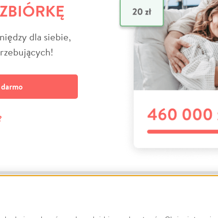
 ZBIÓRKĘ
niędzy dla siebie,
trzebujących!
a darmo
?