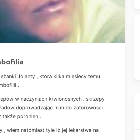
bofilia
żanki Jolanty , która kilka miesiecy temu
bofilii .
rzepów w naczyniach krwionosnych . skrzepy
rzadow doprowadzając m.in do zatorowosci
 także poronien .
 , wiem natomiast tyle iż jej lekarstwa na