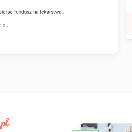
zbierac fundusz na lekarstwa .
nie .