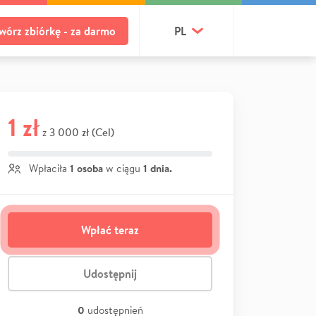
wórz zbiórkę - za darmo
PL
1 zł
3 000 zł (Cel)
z
1 osoba
1 dnia.
Wpłaciła
w ciągu
Wpłać teraz
Udostępnij
0
udostępnień