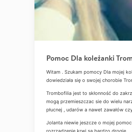
Pomoc Dla koleżanki Trom
Witam . Szukam pomocy Dla mojej kole
dowiedziała się o swojej chorobie Trom
Trombofilia jest to skłonność do zak
mogą przemieszczac sie do wielu na
płucnej , udarów a nawet zawałów czy
Jolanta niewie jeszcze o mojej pomocy
rozrzadzenie krwi są bardzo drogie .