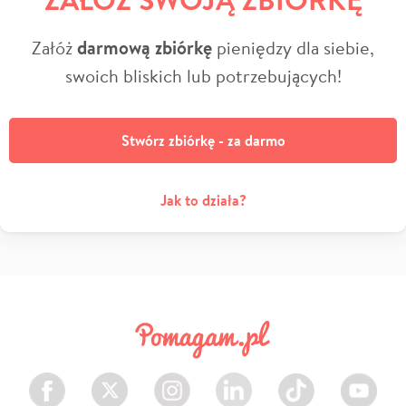
Załóż
darmową zbiórkę
pieniędzy dla siebie,
swoich bliskich lub potrzebujących!
Stwórz zbiórkę - za darmo
Jak to działa?
Facebook
Twitter
Instagram
LinkedIn
TikTok
Youtube