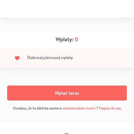
Wpłaty:
0
Dokonaj pierwszej wpłaty
Wpłać teraz
Uważasz, że ta zbiórka zawiera
niedozwolone treści
?
Napisz do nas