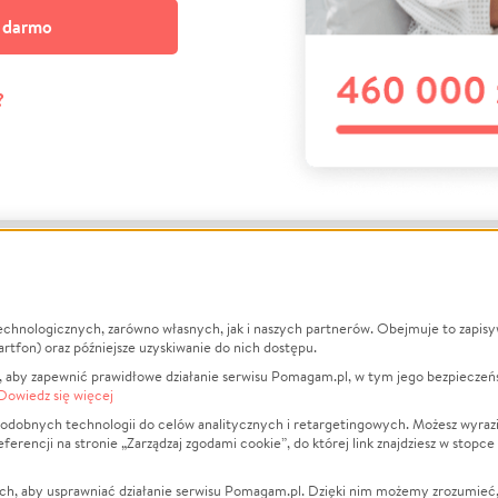
a darmo
?
echnologicznych, zarówno własnych, jak i naszych partnerów. Obejmuje to zapis
macje
O nas
Zbieraj n
artfon) oraz późniejsze uzyskiwanie do nich dostępu.
 aby zapewnić prawidłowe działanie serwisu Pomagam.pl, w tym jego bezpieczeń
działa?
Opinie
Leczenie
Dowiedz się więcej
min
Raporty
Zwierzęta
odobnych technologii do celów analitycznych i retargetingowych. Możesz wyrazi
ncji na stronie „Zarządzaj zgodami cookie”, do której link znajdziesz w stopce
ka Prywatności
Za darmo
Pożar
 Kontrahenci
Blog
Ukraina
ch, aby usprawniać działanie serwisu Pomagam.pl. Dzięki nim możemy zrozumieć, j