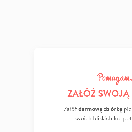
ZAŁÓŻ SWOJĄ
Załóż
darmową zbiórkę
pie
swoich bliskich lub po