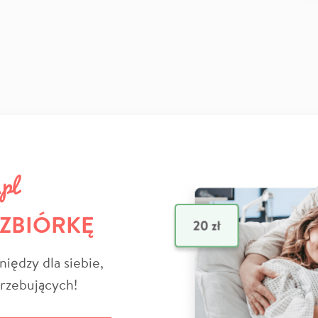
 ZBIÓRKĘ
niędzy dla siebie,
trzebujących!