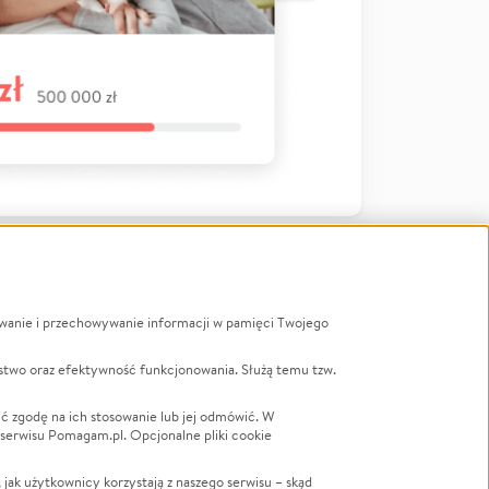
ywanie i przechowywanie informacji w pamięci Twojego
a
stwo oraz efektywność funkcjonowania. Służą temu tzw.
LGBTQ+
Powódź
ć zgodę na ich stosowanie lub jej odmówić. W
 serwisu Pomagam.pl. Opcjonalne pliki cookie
Wichura
NGO
ak użytkownicy korzystają z naszego serwisu – skąd