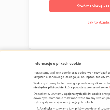
Stwórz zbiórkę - z
Jak to działa
Informacje o plikach cookie
Korzystamy z plików cookie oraz podobnych rozwiązań t
Infor
urządzenia końcowego (takiego jak np. laptop, tablet, sm
Wykorzystujemy te technologie przede wszystkim po to,
Jak to 
niezbędne pliki cookie
, które pozostają zawsze aktywne.
Facebook
Twitter
Instagram
Regula
opcjonalnych plików cookie
Dodatkowo, używamy
oraz p
dowolnym momencie masz możliwość zmiany swoich prefere
Polity
LinkedIn
TikTok
Youtube
wykorzystywane są w następujących celach:
RODO -
Analityka
– używamy tzw. plików cookie analityczny