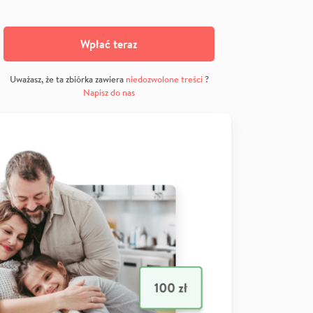
Wpłać teraz
Uważasz, że ta zbiórka zawiera
niedozwolone treści
?
Napisz do nas