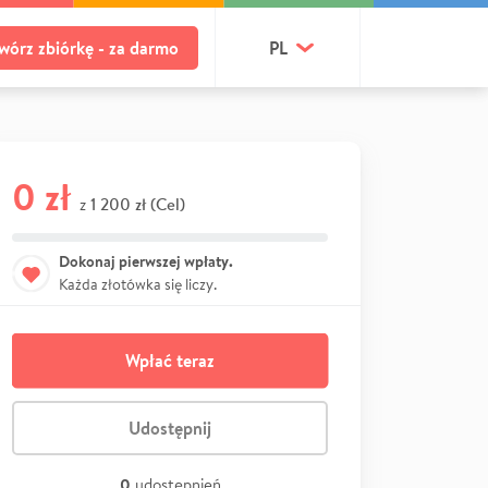
wórz zbiórkę - za darmo
PL
0 zł
1 200 zł (Cel)
z
Dokonaj pierwszej wpłaty.
Każda złotówka się liczy.
Wpłać teraz
Udostępnij
0
udostępnień