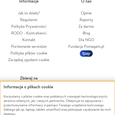
Informacje
O nas
Jak to działa?
Opinie
Regulamin
Raporty
Polityka Prywatności
Za darmo
RODO - Kontrahenci
Blog
Kontakt
Dla NGO
Porównanie serwisów
Fundacja Pomagam.pl
Polityka plików cookie
Zarządzaj zgodami cookie
Zbieraj na
Informacje o plikach cookie
Leczenie
LGBTQ+
Zwierzęta
Powódź
Korzystamy z plików cookie oraz podobnych rozwiązań technologicznych,
zarówno własnych, jak i naszych partnerów. Obejmuje to zapisywanie i
Pożar
Wichura
przechowywanie informacji w pamięci Twojego urządzenia końcowego
(takiego jak np. laptop, tablet, smartfon) oraz późniejsze uzyskiwanie do nich
Ukraina
NGO
dostępu.