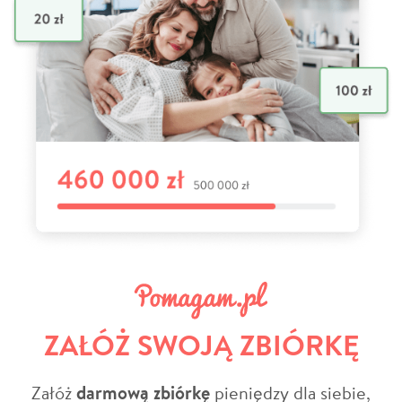
ZAŁÓŻ SWOJĄ ZBIÓRKĘ
Załóż
darmową zbiórkę
pieniędzy dla siebie,