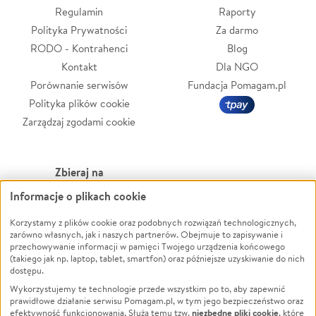
Regulamin
Raporty
Polityka Prywatności
Za darmo
RODO - Kontrahenci
Blog
Kontakt
Dla NGO
Porównanie serwisów
Fundacja Pomagam.pl
Polityka plików cookie
Zarządzaj zgodami cookie
Zbieraj na
Informacje o plikach cookie
Leczenie
LGBTQ+
Zwierzęta
Powódź
Korzystamy z plików cookie oraz podobnych rozwiązań technologicznych,
zarówno własnych, jak i naszych partnerów. Obejmuje to zapisywanie i
Pożar
Wichura
przechowywanie informacji w pamięci Twojego urządzenia końcowego
(takiego jak np. laptop, tablet, smartfon) oraz późniejsze uzyskiwanie do nich
Ukraina
NGO
dostępu.
Sport
Religia
Wykorzystujemy te technologie przede wszystkim po to, aby zapewnić
Pomoc Finansowa
Edukacja
prawidłowe działanie serwisu Pomagam.pl, w tym jego bezpieczeństwo oraz
niezbędne pliki cookie
efektywność funkcjonowania. Służą temu tzw.
, które
Projekty
Podróż