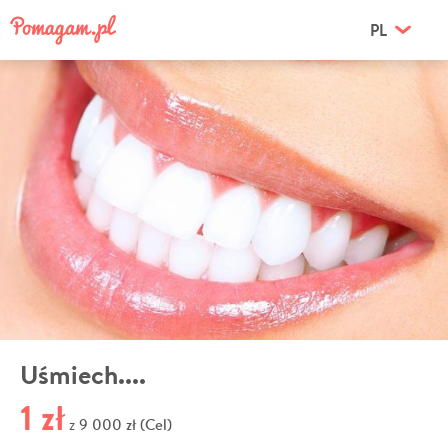
PL
Uśmiech....
1 zł
9 000 zł (Cel)
z