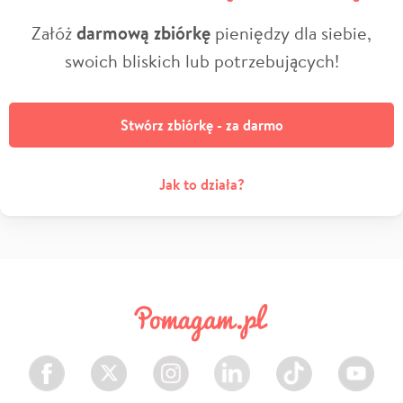
Załóż
darmową zbiórkę
pieniędzy dla siebie,
swoich bliskich lub potrzebujących!
Stwórz zbiórkę - za darmo
Jak to działa?
Facebook
Twitter
Instagram
LinkedIn
TikTok
Youtube