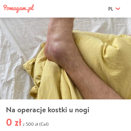
PL
Na operacje kostki u nogi
0 zł
500 zł (Cel)
z