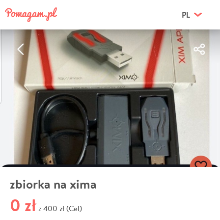
PL
zbiorka na xima
0 zł
400 zł (Cel)
z