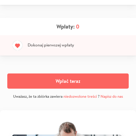
Wpłaty:
0
Dokonaj pierwszej wpłaty
Wpłać teraz
Uważasz, że ta zbiórka zawiera
niedozwolone treści
?
Napisz do nas