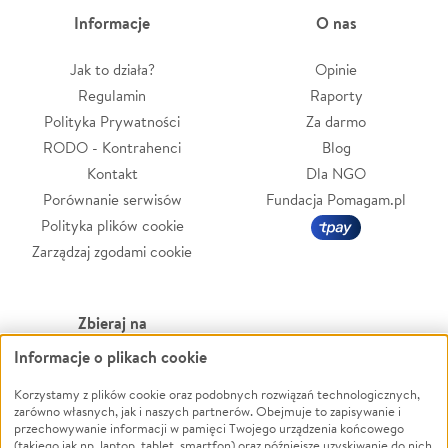
Informacje
O nas
Jak to działa?
Opinie
Regulamin
Raporty
Polityka Prywatności
Za darmo
RODO - Kontrahenci
Blog
Kontakt
Dla NGO
Porównanie serwisów
Fundacja Pomagam.pl
Polityka plików cookie
Zarządzaj zgodami cookie
Zbieraj na
Informacje o plikach cookie
Leczenie
LGBTQ+
Zwierzęta
Powódź
Korzystamy z plików cookie oraz podobnych rozwiązań technologicznych,
zarówno własnych, jak i naszych partnerów. Obejmuje to zapisywanie i
Pożar
Wichura
przechowywanie informacji w pamięci Twojego urządzenia końcowego
(takiego jak np. laptop, tablet, smartfon) oraz późniejsze uzyskiwanie do nich
Ukraina
NGO