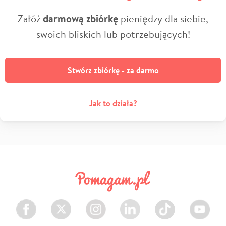
Załóż
darmową zbiórkę
pieniędzy dla siebie,
swoich bliskich lub potrzebujących!
Stwórz zbiórkę - za darmo
Jak to działa?
Facebook
Twitter
Instagram
LinkedIn
TikTok
Youtube