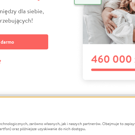
niędzy dla siebie,
trzebujących!
a darmo
?
echnologicznych, zarówno własnych, jak i naszych partnerów. Obejmuje to zapis
macje
O nas
Zbieraj n
artfon) oraz późniejsze uzyskiwanie do nich dostępu.