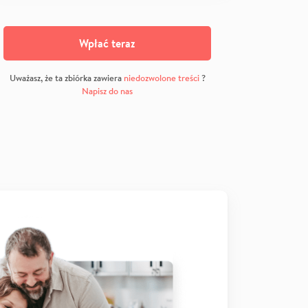
Wpłać teraz
Uważasz, że ta zbiórka zawiera
niedozwolone treści
?
Napisz do nas