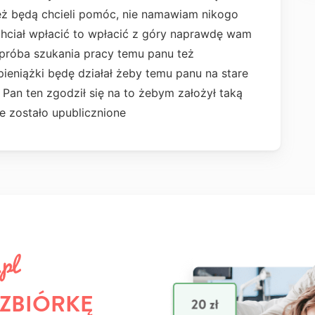
 też będą chcieli pomóc, nie namawiam nikogo
 chciał wpłacić to wpłacić z góry naprawdę wam
 próba szukania pracy temu panu też
 pieniążki będę działał żeby temu panu na stare
! Pan ten zgodził się na to żebym założył taką
cie zostało upublicznione
 ZBIÓRKĘ