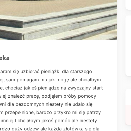
eka
ram się uzbierać pieniążki dla starszego
ej, sam pomagam mu jak mogę ale chciałbym
, chociaż jakieś pieniądze na zwyczajny start
wiej znaleźć pracę, podjąłem próby pomocy
ni dla bezdomnych niestety nie udało się
m przepełnione, bardzo przykro mi się patrzy
zimniej I chciałbym jakoś pomóc ale niestety
bardzo duży odzew ale każda złotówka się dla