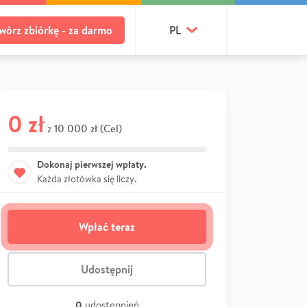
wórz zbiórkę - za darmo
PL
0 zł
10 000 zł (Cel)
z
Dokonaj pierwszej wpłaty.
Każda złotówka się liczy.
Wpłać teraz
Udostępnij
0
udostępnień