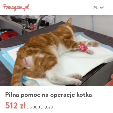
PL
Pilna pomoc na operację kotka
512 zł
5 000 zł (Cel)
z