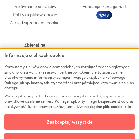
Porównanie serwisów
Fundacja Pomagam.pl
Polityka plików cookie
Zarządzaj zgodami cookie
Zbieraj na
Informacje o plikach cookie
Leczenie
LGBTQ+
Zwierzęta
Powódź
Korzystamy z plików cookie oraz podobnych rozwiązań technologicznych,
zarówno własnych, jak i naszych partnerów. Obejmuje to zapisywanie i
Pożar
Wichura
przechowywanie informacji w pamięci Twojego urządzenia końcowego
(takiego jak np. laptop, tablet, smartfon) oraz późniejsze uzyskiwanie do nich
Ukraina
NGO
dostępu.
Sport
Religia
Wykorzystujemy te technologie przede wszystkim po to, aby zapewnić
Pomoc Finansowa
Edukacja
prawidłowe działanie serwisu Pomagam.pl, w tym jego bezpieczeństwo oraz
niezbędne pliki cookie
efektywność funkcjonowania. Służą temu tzw.
, które
Projekty
Podróż
pozostają zawsze aktywne.
Dowiedz się więcej
Pogrzeb
Impreza
opcjonalnych plików cookie
Dodatkowo, używamy
oraz podobnych
Zaakceptuj wszystkie
Społeczność lokalna
Ochrona środowiska
technologii do celów analitycznych i retargetingowych. Możesz wyrazić
zgodę na ich stosowanie lub jej odmówić. W dowolnym momencie masz
Kultura
Biznes
możliwość zmiany swoich preferencji na stronie „Zarządzaj zgodami cookie”,