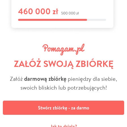
ZAŁÓŻ SWOJĄ ZBIÓRKĘ
Załóż
darmową zbiórkę
pieniędzy dla siebie,
swoich bliskich lub potrzebujących!
Stwórz zbiórkę - za darmo
Jak to działa?