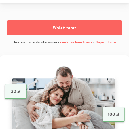
Wpłać teraz
Uważasz, że ta zbiórka zawiera
niedozwolone treści
?
Napisz do nas