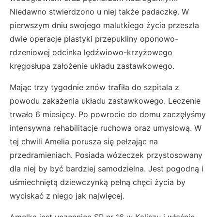
Niedawno stwierdzono u niej także padaczkę. W
pierwszym dniu swojego malutkiego życia przeszła
dwie operacje plastyki przepukliny oponowo-
rdzeniowej odcinka lędźwiowo-krzyżowego
kręgosłupa założenie układu zastawkowego.
Mając trzy tygodnie znów trafiła do szpitala z
powodu zakażenia układu zastawkowego. Leczenie
trwało 6 miesięcy. Po powrocie do domu zaczęłyśmy
intensywna rehabilitacje ruchowa oraz umysłową. W
tej chwili Amelia porusza się pełzając na
przedramieniach. Posiada wózeczek przystosowany
dla niej by być bardziej samodzielna. Jest pogodną i
uśmiechniętą dziewczynką pełną chęci życia by
wyciskać z niego jak najwięcej.
Amelka jest uczennicą SP nr 16 w Kaliszu i właśnie