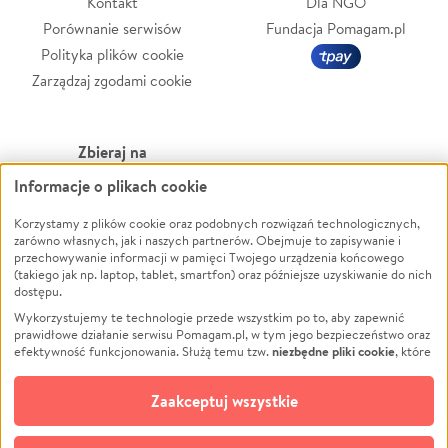
Kontakt
Dla NGO
Porównanie serwisów
Fundacja Pomagam.pl
Polityka plików cookie
Zarządzaj zgodami cookie
Zbieraj na
Informacje o plikach cookie
Leczenie
LGBTQ+
Zwierzęta
Powódź
Korzystamy z plików cookie oraz podobnych rozwiązań technologicznych,
zarówno własnych, jak i naszych partnerów. Obejmuje to zapisywanie i
Pożar
Wichura
przechowywanie informacji w pamięci Twojego urządzenia końcowego
(takiego jak np. laptop, tablet, smartfon) oraz późniejsze uzyskiwanie do nich
Ukraina
NGO
dostępu.
Sport
Religia
Wykorzystujemy te technologie przede wszystkim po to, aby zapewnić
Pomoc Finansowa
Edukacja
prawidłowe działanie serwisu Pomagam.pl, w tym jego bezpieczeństwo oraz
niezbędne pliki cookie
efektywność funkcjonowania. Służą temu tzw.
, które
Projekty
Podróż
pozostają zawsze aktywne.
Dowiedz się więcej
Pogrzeb
Impreza
opcjonalnych plików cookie
Dodatkowo, używamy
oraz podobnych
Zaakceptuj wszystkie
Społeczność lokalna
Ochrona środowiska
technologii do celów analitycznych i retargetingowych. Możesz wyrazić
zgodę na ich stosowanie lub jej odmówić. W dowolnym momencie masz
Kultura
Biznes
możliwość zmiany swoich preferencji na stronie „Zarządzaj zgodami cookie”,