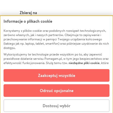
Zbieraj na
Informacje o plikach cookie
Leczenie
LGBTQ+
Zwierzęta
Powódź
Korzystamy z plików cookie oraz podobnych rozwiązań technologicznych,
zarówno własnych, jak i naszych partnerów. Obejmuje to zapisywanie i
Pożar
Wichura
przechowywanie informacji w pamięci Twojego urządzenia końcowego
(takiego jak np. laptop, tablet, smartfon) oraz późniejsze uzyskiwanie do nich
Ukraina
NGO
dostępu.
Sport
Religia
Wykorzystujemy te technologie przede wszystkim po to, aby zapewnić
Pomoc Finansowa
Edukacja
prawidłowe działanie serwisu Pomagam.pl, w tym jego bezpieczeństwo oraz
niezbędne pliki cookie
efektywność funkcjonowania. Służą temu tzw.
, które
Projekty
Podróż
pozostają zawsze aktywne.
Dowiedz się więcej
Pogrzeb
Impreza
opcjonalnych plików cookie
Dodatkowo, używamy
oraz podobnych
Zaakceptuj wszystkie
Społeczność lokalna
Ochrona środowiska
technologii do celów analitycznych i retargetingowych. Możesz wyrazić
zgodę na ich stosowanie lub jej odmówić. W dowolnym momencie masz
Kultura
Biznes
możliwość zmiany swoich preferencji na stronie „Zarządzaj zgodami cookie”,
Odrzuć opcjonalne
Polski
do której link znajdziesz w stopce serwisu Pomagam.pl. Opcjonalne pliki
cookie wykorzystywane są w następujących celach:
© CROWDING SP. Z O.O.
Analityka
– używamy tzw. plików cookie analitycznych, aby usprawniać
Dostosuj wybór
działanie serwisu Pomagam.pl. Dzięki nim możemy zrozumieć, jak
użytkownicy korzystają z naszego serwisu – skąd trafiają do serwisu, jak
Stwórz zbiórkę - za darmo