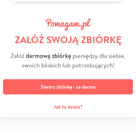
ZAŁÓŻ SWOJĄ ZBIÓRKĘ
Załóż
darmową zbiórkę
pieniędzy dla siebie,
swoich bliskich lub potrzebujących!
Stwórz zbiórkę - za darmo
Jak to działa?