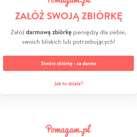
ZAŁÓŻ SWOJĄ ZBIÓRKĘ
Załóż
darmową zbiórkę
pieniędzy dla siebie,
swoich bliskich lub potrzebujących!
Stwórz zbiórkę - za darmo
Jak to działa?