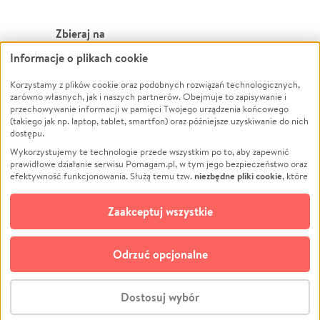
Zbieraj na
Informacje o plikach cookie
Leczenie
LGBTQ+
Zwierzęta
Powódź
Korzystamy z plików cookie oraz podobnych rozwiązań technologicznych,
zarówno własnych, jak i naszych partnerów. Obejmuje to zapisywanie i
Pożar
Wichura
przechowywanie informacji w pamięci Twojego urządzenia końcowego
(takiego jak np. laptop, tablet, smartfon) oraz późniejsze uzyskiwanie do nich
Ukraina
NGO
dostępu.
Sport
Religia
Wykorzystujemy te technologie przede wszystkim po to, aby zapewnić
Pomoc Finansowa
Edukacja
prawidłowe działanie serwisu Pomagam.pl, w tym jego bezpieczeństwo oraz
niezbędne pliki cookie
efektywność funkcjonowania. Służą temu tzw.
, które
Projekty
Podróż
pozostają zawsze aktywne.
Dowiedz się więcej
Pogrzeb
Impreza
opcjonalnych plików cookie
Dodatkowo, używamy
oraz podobnych
Zaakceptuj wszystkie
Społeczność lokalna
Ochrona środowiska
technologii do celów analitycznych i retargetingowych. Możesz wyrazić
zgodę na ich stosowanie lub jej odmówić. W dowolnym momencie masz
Kultura
Biznes
możliwość zmiany swoich preferencji na stronie „Zarządzaj zgodami cookie”,
Odrzuć opcjonalne
Polski
do której link znajdziesz w stopce serwisu Pomagam.pl. Opcjonalne pliki
cookie wykorzystywane są w następujących celach:
© CROWDING SP. Z O.O.
Analityka
– używamy tzw. plików cookie analitycznych, aby usprawniać
Dostosuj wybór
działanie serwisu Pomagam.pl. Dzięki nim możemy zrozumieć, jak
użytkownicy korzystają z naszego serwisu – skąd trafiają do serwisu, jak
Stwórz zbiórkę - za darmo