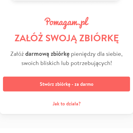
ZAŁÓŻ SWOJĄ ZBIÓRKĘ
Załóż
darmową zbiórkę
pieniędzy dla siebie,
swoich bliskich lub potrzebujących!
Stwórz zbiórkę - za darmo
Jak to działa?