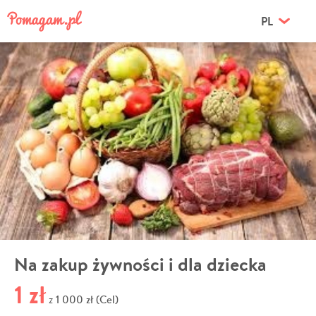
PL
Na zakup żywności i dla dziecka
1 zł
1 000 zł (Cel)
z