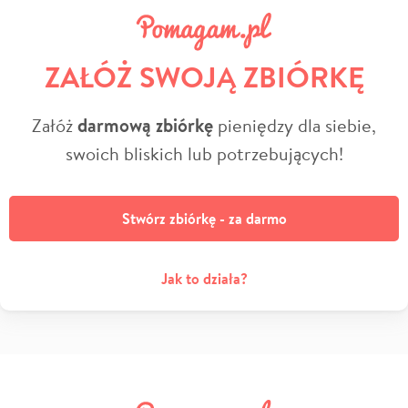
ZAŁÓŻ SWOJĄ ZBIÓRKĘ
Załóż
darmową zbiórkę
pieniędzy dla siebie,
swoich bliskich lub potrzebujących!
Stwórz zbiórkę - za darmo
Jak to działa?