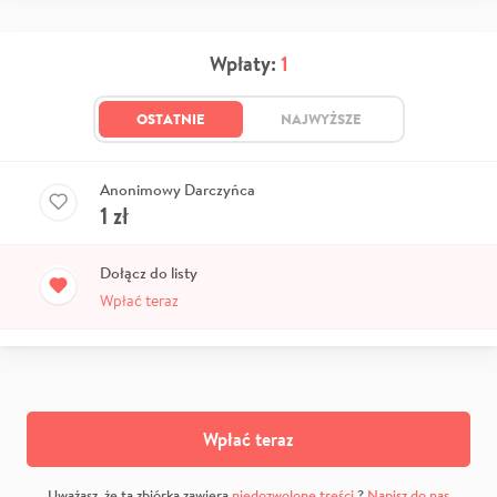
Wpłaty:
1
OSTATNIE
NAJWYŻSZE
Anonimowy Darczyńca
1
zł
Dołącz do listy
Wpłać teraz
Wpłać teraz
Uważasz, że ta zbiórka zawiera
niedozwolone treści
?
Napisz do nas