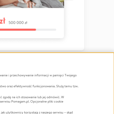
ywanie i przechowywanie informacji w pamięci Twojego
a
stwo oraz efektywność funkcjonowania. Służą temu tzw.
LGBTQ+
Powódź
ć zgodę na ich stosowanie lub jej odmówić. W
 serwisu Pomagam.pl. Opcjonalne pliki cookie
Wichura
NGO
ak użytkownicy korzystają z naszego serwisu – skąd