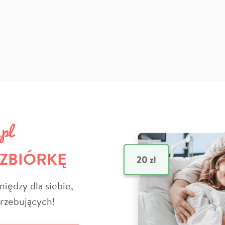
 ZBIÓRKĘ
niędzy dla siebie,
trzebujących!