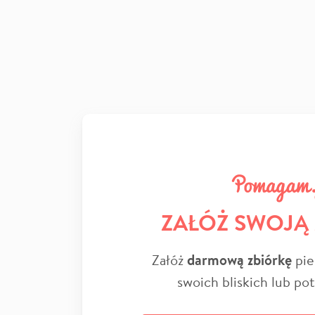
ZAŁÓŻ SWOJĄ
Załóż
darmową zbiórkę
pie
swoich bliskich lub po