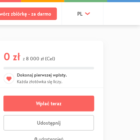
wórz zbiórkę - za darmo
PL
0 zł
8 000 zł (Cel)
z
Dokonaj pierwszej wpłaty.
Każda złotówka się liczy.
Wpłać teraz
Udostępnij
0
udostępnień