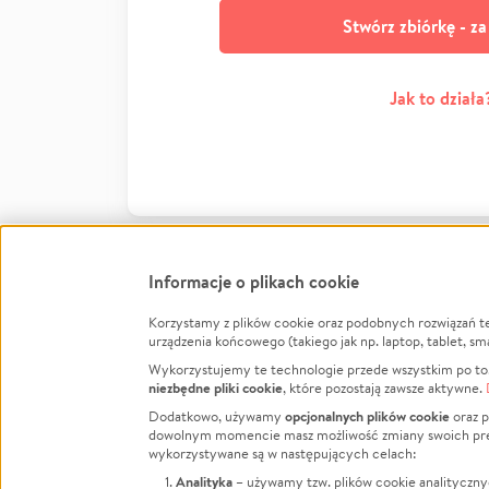
Stwórz zbiórkę - z
Jak to działa
Informacje o plikach cookie
Korzystamy z plików cookie oraz podobnych rozwiązań t
Infor
urządzenia końcowego (takiego jak np. laptop, tablet, sm
Wykorzystujemy te technologie przede wszystkim po to,
Jak to 
niezbędne pliki cookie
, które pozostają zawsze aktywne.
Facebook
Twitter
Instagram
Regula
opcjonalnych plików cookie
Dodatkowo, używamy
oraz p
dowolnym momencie masz możliwość zmiany swoich prefere
Polity
LinkedIn
TikTok
Youtube
wykorzystywane są w następujących celach:
RODO -
Analityka
– używamy tzw. plików cookie analityczny