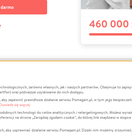
a darmo
?
echnologicznych, zarówno własnych, jak i naszych partnerów. Obejmuje to zapis
macje
O nas
Zbieraj n
artfon) oraz późniejsze uzyskiwanie do nich dostępu.
 aby zapewnić prawidłowe działanie serwisu Pomagam.pl, w tym jego bezpieczeń
działa?
Opinie
Leczenie
Dowiedz się więcej
min
Raporty
Zwierzęta
odobnych technologii do celów analitycznych i retargetingowych. Możesz wyrazi
ncji na stronie „Zarządzaj zgodami cookie”, do której link znajdziesz w stopce
ka Prywatności
Za darmo
Pożar
 Kontrahenci
Blog
Ukraina
ch, aby usprawniać działanie serwisu Pomagam.pl. Dzięki nim możemy zrozumieć, j