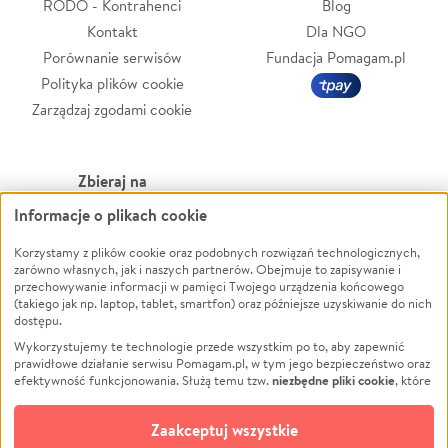
RODO - Kontrahenci
Blog
Kontakt
Dla NGO
Porównanie serwisów
Fundacja Pomagam.pl
Polityka plików cookie
Zarządzaj zgodami cookie
Zbieraj na
Informacje o plikach cookie
Leczenie
LGBTQ+
Zwierzęta
Powódź
Korzystamy z plików cookie oraz podobnych rozwiązań technologicznych,
zarówno własnych, jak i naszych partnerów. Obejmuje to zapisywanie i
Pożar
Wichura
przechowywanie informacji w pamięci Twojego urządzenia końcowego
(takiego jak np. laptop, tablet, smartfon) oraz późniejsze uzyskiwanie do nich
Ukraina
NGO
dostępu.
Sport
Religia
Wykorzystujemy te technologie przede wszystkim po to, aby zapewnić
Pomoc Finansowa
Edukacja
prawidłowe działanie serwisu Pomagam.pl, w tym jego bezpieczeństwo oraz
niezbędne pliki cookie
efektywność funkcjonowania. Służą temu tzw.
, które
Projekty
Podróż
pozostają zawsze aktywne.
Dowiedz się więcej
Pogrzeb
Impreza
opcjonalnych plików cookie
Dodatkowo, używamy
oraz podobnych
Zaakceptuj wszystkie
Społeczność lokalna
Ochrona środowiska
technologii do celów analitycznych i retargetingowych. Możesz wyrazić