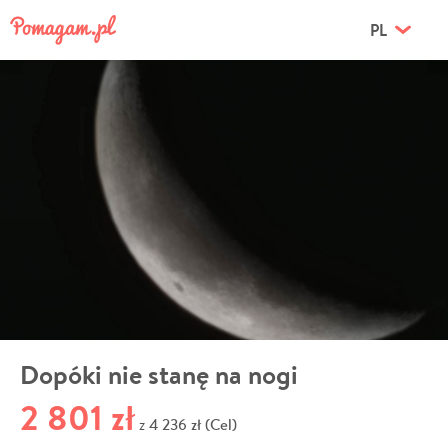
PL
Dopóki nie stanę na nogi
2 801 zł
4 236 zł (Cel)
z