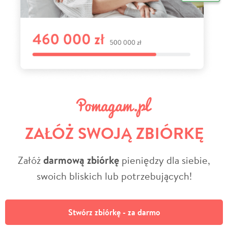
ZAŁÓŻ SWOJĄ ZBIÓRKĘ
Załóż
darmową zbiórkę
pieniędzy dla siebie,
swoich bliskich lub potrzebujących!
Stwórz zbiórkę - za darmo