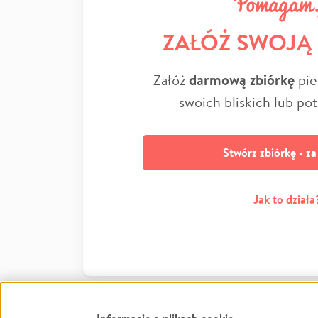
ZAŁÓŻ SWOJĄ
Załóż
darmową zbiórkę
pie
swoich bliskich lub po
Stwórz zbiórkę - z
Jak to działa