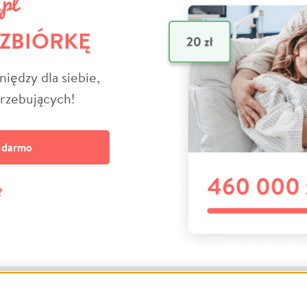
 ZBIÓRKĘ
niędzy dla siebie,
trzebujących!
a darmo
?