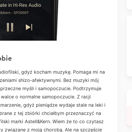
obie
udiofilski, gdyż kocham muzykę. Pomaga mi na
rzeniami shizo-afektywnymi. Bez muzyki mój
 sprzeczne myśli i samopoczucie. Podtrzymuje
 walce o normalne samopoczucie. Z racji
marzenie, gdyż pieniądze wydaje stale na leki i
brane z tej zbiórki chciałbym przeznaczyć na
lski marki Astell&Kern. Wiem że to co czytasz
tety związane z moją chorobą. Ale na szczęście