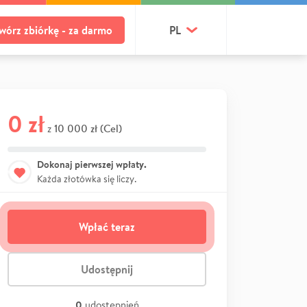
wórz zbiórkę - za darmo
PL
0 zł
10 000 zł (Cel)
z
Dokonaj pierwszej wpłaty.
Każda złotówka się liczy.
Wpłać teraz
Udostępnij
0
udostępnień