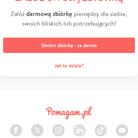
Załóż
darmową zbiórkę
pieniędzy dla siebie,
swoich bliskich lub potrzebujących!
Stwórz zbiórkę - za darmo
Jak to działa?
Facebook
Twitter
Instagram
LinkedIn
TikTok
Youtube