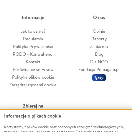
Informacje
O nas
Jak to działa?
Opinie
Regulamin
Raporty
Polityka Prywatności
Za darmo
RODO - Kontrahenci
Blog
Kontakt
Dla NGO
Porównanie serwisów
Fundacja Pomagam.pl
Polityka plików cookie
Zarządzaj zgodami cookie
Zbieraj na
Informacje o plikach cookie
Leczenie
LGBTQ+
Zwierzęta
Powódź
Korzystamy z plików cookie oraz podobnych rozwiązań technologicznych,
zarówno własnych, jak i naszych partnerów. Obejmuje to zapisywanie i