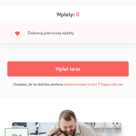
Wpłaty:
0
Dokonaj pierwszej wpłaty
Wpłać teraz
Uważasz, że ta zbiórka zawiera
niedozwolone treści
?
Napisz do nas