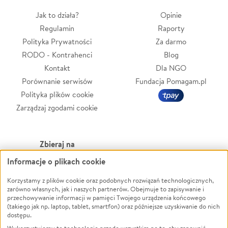
Jak to działa?
Opinie
Regulamin
Raporty
Polityka Prywatności
Za darmo
RODO - Kontrahenci
Blog
Kontakt
Dla NGO
Porównanie serwisów
Fundacja Pomagam.pl
Polityka plików cookie
Zarządzaj zgodami cookie
Zbieraj na
Informacje o plikach cookie
Leczenie
LGBTQ+
Zwierzęta
Powódź
Korzystamy z plików cookie oraz podobnych rozwiązań technologicznych,
zarówno własnych, jak i naszych partnerów. Obejmuje to zapisywanie i
Pożar
Wichura
przechowywanie informacji w pamięci Twojego urządzenia końcowego
(takiego jak np. laptop, tablet, smartfon) oraz późniejsze uzyskiwanie do nich
Ukraina
NGO
dostępu.
Sport
Religia