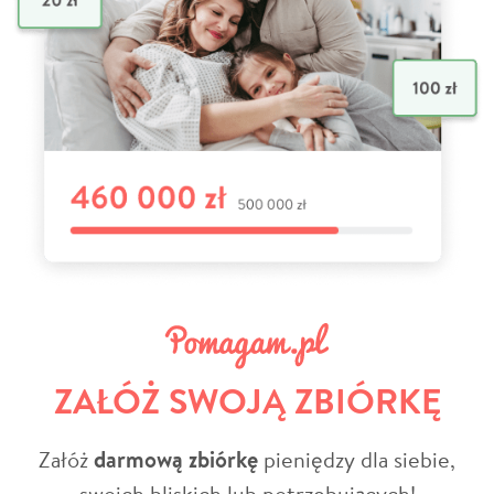
ZAŁÓŻ SWOJĄ ZBIÓRKĘ
Załóż
darmową zbiórkę
pieniędzy dla siebie,
swoich bliskich lub potrzebujących!