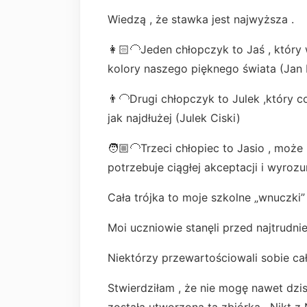
Wiedzą , że stawka jest najwyższa .
👩🏻‍🦲Jeden chłopczyk to Jaś , któr
kolory naszego pięknego świata (Jan 
👨‍🦲Drugi chłopczyk to Julek ,który c
jak najdłużej (Julek Ciski)
🧑🏼‍🦲Trzeci chłopiec to Jasio , może
potrzebuje ciągłej akceptacji i wyrozu
Cała trójka to moje szkolne „wnuczki”
Moi uczniowie stanęli przed najtrudn
Niektórzy przewartościowali sobie ca
Stwierdziłam , że nie mogę nawet dzis