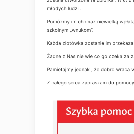
została utworzona ta zbiórka . Nikt z 
młodych ludzi .
Pomóżmy im chociaż niewielką wpłat
szkolnym „wnukom”.
Każda złotówka zostanie im przekaz
Żadne z Nas nie wie co go czeka za za
Pamietajmy jednak , że dobro wraca 
Z całego serca zapraszam do pomocy