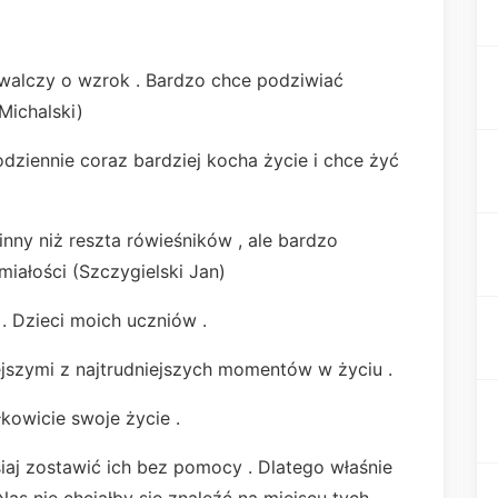
y walczy o wzrok . Bardzo chce podziwiać
Michalski)
odziennie coraz bardziej kocha życie i chce żyć
 inny niż reszta rówieśników , ale bardzo
miałości (Szczygielski Jan)
 . Dzieci moich uczniów .
iejszymi z najtrudniejszych momentów w życiu .
łkowicie swoje życie .
iaj zostawić ich bez pomocy . Dlatego właśnie