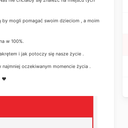
Nas nie chciałby się znaleźć na miejscu tych
ą by mogli pomagać swoim dzieciom , a moim
ana w 100%.
krętem i jak potoczy się nasze życie .
w najmniej oczekiwanym momencie życia .
 ❤️