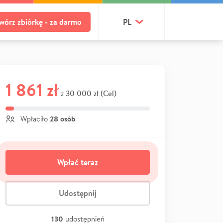
wórz zbiórkę - za darmo
PL
1 861 zł
30 000 zł (Cel)
z
28 osób
Wpłaciło
Wpłać teraz
Udostępnij
130
udostępnień