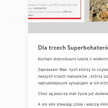
Dla trzech Superbohater
Kochani dobroduszni ludzie o wielkich
Zapraszam Was -tych którzy to czytac
naszych trzech maluszków , którzy ju
najtrudniejszymi sytuacjami w ich kró
Choć są jeszcze mali życie już doświ
A oni silni stawiają czoła i walczą m