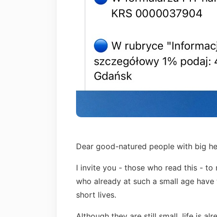
Dear good-natured people with big he
I invite you - those who read this - to
who already at such a small age have to
short lives.
Although they are still small, life is 