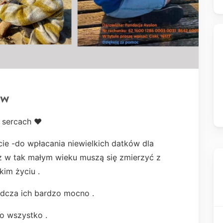
ów
 sercach ❤️
ie -do wpłacania niewielkich datków dla
ż w tak małym wieku muszą się zmierzyć z
tkim życiu .
adcza ich bardzo mocno .
imo wszystko .