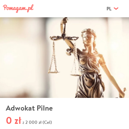
PL
Adwokat Pilne
0 zł
2 000 zł (Cel)
z