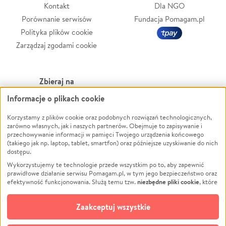
Kontakt
Dla NGO
Porównanie serwisów
Fundacja Pomagam.pl
Polityka plików cookie
Zarządzaj zgodami cookie
Zbieraj na
Informacje o plikach cookie
Leczenie
LGBTQ+
Zwierzęta
Powódź
Korzystamy z plików cookie oraz podobnych rozwiązań technologicznych,
zarówno własnych, jak i naszych partnerów. Obejmuje to zapisywanie i
Pożar
Wichura
przechowywanie informacji w pamięci Twojego urządzenia końcowego
(takiego jak np. laptop, tablet, smartfon) oraz późniejsze uzyskiwanie do nich
Ukraina
NGO
dostępu.
Sport
Religia
Wykorzystujemy te technologie przede wszystkim po to, aby zapewnić
Pomoc Finansowa
Edukacja
prawidłowe działanie serwisu Pomagam.pl, w tym jego bezpieczeństwo oraz
niezbędne pliki cookie
efektywność funkcjonowania. Służą temu tzw.
, które
Projekty
Podróż
pozostają zawsze aktywne.
Dowiedz się więcej
Pogrzeb
Impreza
opcjonalnych plików cookie
Dodatkowo, używamy
oraz podobnych
Zaakceptuj wszystkie
Społeczność lokalna
Ochrona środowiska
technologii do celów analitycznych i retargetingowych. Możesz wyrazić
zgodę na ich stosowanie lub jej odmówić. W dowolnym momencie masz
Kultura
Biznes