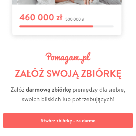
ZAŁÓŻ SWOJĄ ZBIÓRKĘ
Załóż
darmową zbiórkę
pieniędzy dla siebie,
swoich bliskich lub potrzebujących!
Stwórz zbiórkę - za darmo