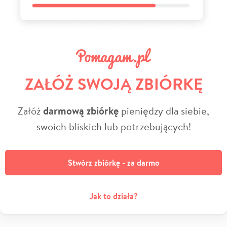
ZAŁÓŻ SWOJĄ ZBIÓRKĘ
Załóż
darmową zbiórkę
pieniędzy dla siebie,
swoich bliskich lub potrzebujących!
Stwórz zbiórkę - za darmo
Jak to działa?