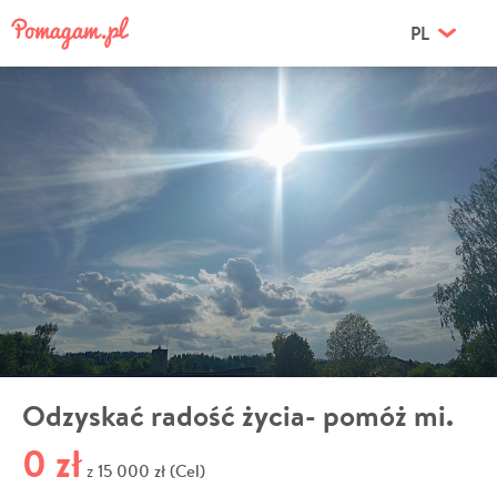
PL
Odzyskać radość życia- pomóż mi.
0 zł
15 000 zł (Cel)
z