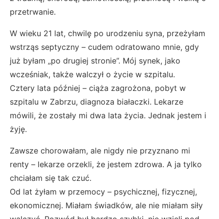
przetrwanie.
W wieku 21 lat, chwilę po urodzeniu syna, przeżyłam
wstrząs septyczny – cudem odratowano mnie, gdy
już byłam „po drugiej stronie”. Mój synek, jako
wcześniak, także walczył o życie w szpitalu.
Cztery lata później – ciąża zagrożona, pobyt w
szpitalu w Zabrzu, diagnoza białaczki. Lekarze
mówili, że zostały mi dwa lata życia. Jednak jestem i
żyję.
Zawsze chorowałam, ale nigdy nie przyznano mi
renty – lekarze orzekli, że jestem zdrowa. A ja tylko
chciałam się tak czuć.
Od lat żyłam w przemocy – psychicznej, fizycznej,
ekonomicznej. Miałam świadków, ale nie miałam siły
walczyć. Rozwód był bardzo szybki, nie wzięli pod