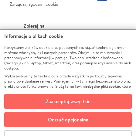
Zarządzaj zgodami cookie
Zbieraj na
Informacje o plikach cookie
Leczenie
LGBTQ+
Zwierzęta
Powódź
Korzystamy z plików cookie oraz podobnych rozwiązań technologicznych,
zarówno własnych, jak i naszych partnerów. Obejmuje to zapisywanie i
Pożar
Wichura
przechowywanie informacji w pamięci Twojego urządzenia końcowego
(takiego jak np. laptop, tablet, smartfon) oraz późniejsze uzyskiwanie do nich
Ukraina
NGO
dostępu.
Sport
Religia
Wykorzystujemy te technologie przede wszystkim po to, aby zapewnić
Pomoc Finansowa
Edukacja
prawidłowe działanie serwisu Pomagam.pl, w tym jego bezpieczeństwo oraz
niezbędne pliki cookie
efektywność funkcjonowania. Służą temu tzw.
, które
Projekty
Podróż
pozostają zawsze aktywne.
Dowiedz się więcej
Pogrzeb
Impreza
opcjonalnych plików cookie
Dodatkowo, używamy
oraz podobnych
Zaakceptuj wszystkie
Społeczność lokalna
Ochrona środowiska
technologii do celów analitycznych i retargetingowych. Możesz wyrazić
zgodę na ich stosowanie lub jej odmówić. W dowolnym momencie masz
Kultura
Biznes
możliwość zmiany swoich preferencji na stronie „Zarządzaj zgodami cookie”,
Odrzuć opcjonalne
Polski
do której link znajdziesz w stopce serwisu Pomagam.pl. Opcjonalne pliki
cookie wykorzystywane są w następujących celach:
© CROWDING SP. Z O.O.
Analityka
– używamy tzw. plików cookie analitycznych, aby usprawniać