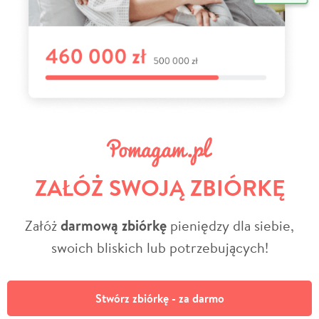
ZAŁÓŻ SWOJĄ ZBIÓRKĘ
Załóż
darmową zbiórkę
pieniędzy dla siebie,
swoich bliskich lub potrzebujących!
Stwórz zbiórkę - za darmo