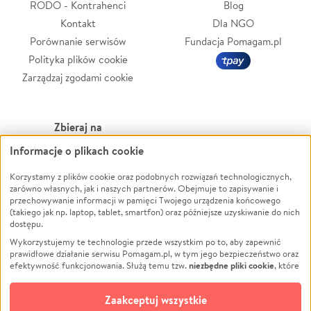
RODO - Kontrahenci
Blog
Kontakt
Dla NGO
Porównanie serwisów
Fundacja Pomagam.pl
Polityka plików cookie
Zarządzaj zgodami cookie
Zbieraj na
Informacje o plikach cookie
Leczenie
LGBTQ+
Zwierzęta
Powódź
Korzystamy z plików cookie oraz podobnych rozwiązań technologicznych,
zarówno własnych, jak i naszych partnerów. Obejmuje to zapisywanie i
Pożar
Wichura
przechowywanie informacji w pamięci Twojego urządzenia końcowego
(takiego jak np. laptop, tablet, smartfon) oraz późniejsze uzyskiwanie do nich
Ukraina
NGO
dostępu.
Sport
Religia
Wykorzystujemy te technologie przede wszystkim po to, aby zapewnić
Pomoc Finansowa
Edukacja
prawidłowe działanie serwisu Pomagam.pl, w tym jego bezpieczeństwo oraz
niezbędne pliki cookie
efektywność funkcjonowania. Służą temu tzw.
, które
Projekty
Podróż
pozostają zawsze aktywne.
Dowiedz się więcej
Pogrzeb
Impreza
opcjonalnych plików cookie
Dodatkowo, używamy
oraz podobnych
Zaakceptuj wszystkie
Społeczność lokalna
Ochrona środowiska
technologii do celów analitycznych i retargetingowych. Możesz wyrazić