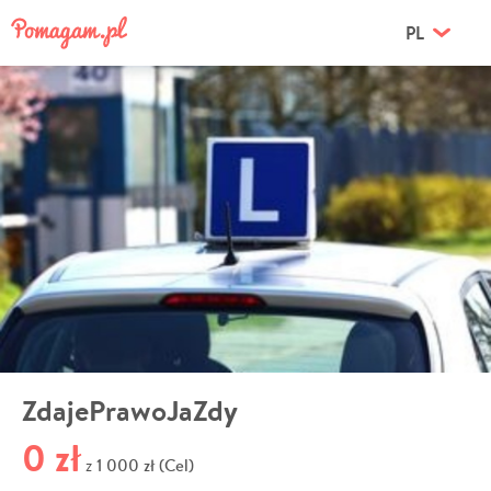
PL
ZdajePrawoJaZdy
0 zł
1 000 zł (Cel)
z