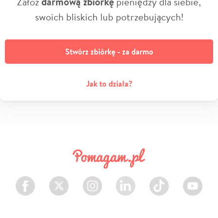
Załóż
darmową zbiórkę
pieniędzy dla siebie,
swoich bliskich lub potrzebujących!
Stwórz zbiórkę - za darmo
Jak to działa?
Facebook
Twitter
Instagram
LinkedIn
TikTok
Youtube