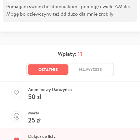
Pomagam swoim bezdomniakom i pomogę i wiele AM ile.
Mogę bo dziewczyny też dd dużo dla mnie zrobily
Wpłaty:
11
OSTATNIE
NAJWYŻSZE
Anonimowy Darczyńca
50
zł
Marta
25
zł
Dołącz do listy