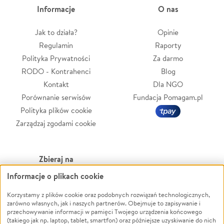
Informacje
O nas
Jak to działa?
Opinie
Regulamin
Raporty
Polityka Prywatności
Za darmo
RODO - Kontrahenci
Blog
Kontakt
Dla NGO
Porównanie serwisów
Fundacja Pomagam.pl
Polityka plików cookie
Zarządzaj zgodami cookie
Zbieraj na
Informacje o plikach cookie
Leczenie
LGBTQ+
Zwierzęta
Powódź
Korzystamy z plików cookie oraz podobnych rozwiązań technologicznych,
zarówno własnych, jak i naszych partnerów. Obejmuje to zapisywanie i
Pożar
Wichura
przechowywanie informacji w pamięci Twojego urządzenia końcowego
(takiego jak np. laptop, tablet, smartfon) oraz późniejsze uzyskiwanie do nich
Ukraina
NGO