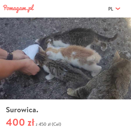
PL
Surowica.
400 zł
450 zł (Cel)
z