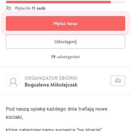
11 osób
Wpłaciło
Wpłać teraz
Udostępnij
19
udostępnień
ORGANIZATOR ZBIÓRKI
Bogusława Mikołajczak
Pod naszą opiekę każdego dnia trafiają nowe
kociaki,
które zabezpieczamy surowicą "na stracie".