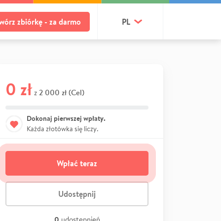
wórz zbiórkę - za darmo
PL
0 zł
2 000 zł (Cel)
z
Dokonaj pierwszej wpłaty.
Każda złotówka się liczy.
Wpłać teraz
Udostępnij
0
udostępnień