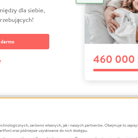
niędzy dla siebie,
trzebujących!
a darmo
?
echnologicznych, zarówno własnych, jak i naszych partnerów. Obejmuje to zapis
macje
O nas
Zbieraj n
artfon) oraz późniejsze uzyskiwanie do nich dostępu.