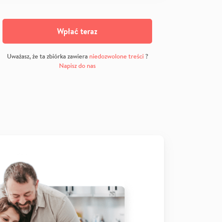
Wpłać teraz
Uważasz, że ta zbiórka zawiera
niedozwolone treści
?
Napisz do nas