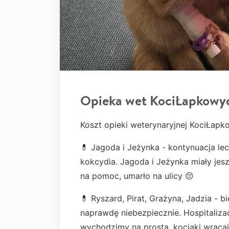
Opieka wet KociŁapkowy
Koszt opieki weterynaryjnej KociŁapk
💊 Jagoda i Jeżynka - kontynuacja lecz
kokcydia. Jagoda i Jeżynka miały jes
na pomoc, umarło na ulicy 😔
💊 Ryszard, Pirat, Grażyna, Jadzia - 
naprawdę niebezpiecznie. Hospitalizac
wychodzimy na prostą, kociaki wracaj