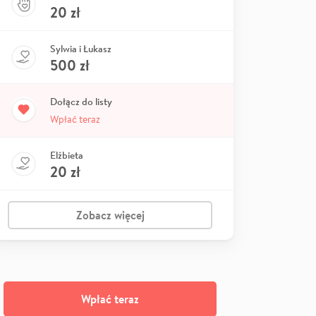
20
zł
Sylwia i Łukasz
500
zł
Dołącz do listy
Wpłać teraz
Elżbieta
20
zł
Zobacz więcej
Wpłać teraz