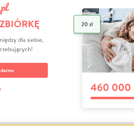
 ZBIÓRKĘ
niędzy dla siebie,
trzebujących!
a darmo
?