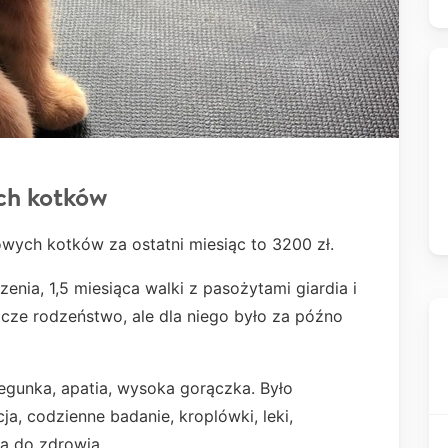
ch kotków
owych kotków za ostatni miesiąc to 3200 zł.
enia, 1,5 miesiąca walki z pasożytami giardia i
zcze rodzeństwo, ale dla niego było za późno
biegunka, apatia, wysoka gorączka. Było
ja, codzienne badanie, kroplówki, leki,
ą do zdrowia.