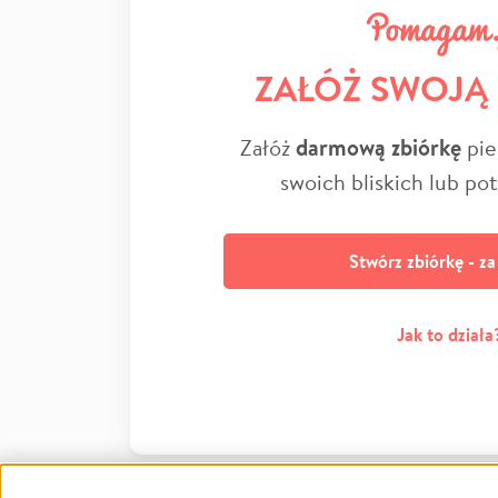
ZAŁÓŻ SWOJĄ
Załóż
darmową zbiórkę
pie
swoich bliskich lub po
Stwórz zbiórkę - z
Jak to działa