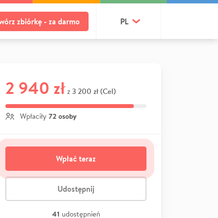
wórz zbiórkę - za darmo
PL
2 940 zł
3 200 zł (Cel)
z
72 osoby
Wpłaciły
Wpłać teraz
Udostępnij
41
udostępnień