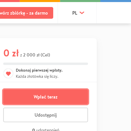
wórz zbiórkę - za darmo
PL
0 zł
2 000 zł (Cel)
z
Dokonaj pierwszej wpłaty.
Każda złotówka się liczy.
Wpłać teraz
Udostępnij
0
udostępnień