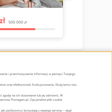
ywanie i przechowywanie informacji w pamięci Twojego
a
stwo oraz efektywność funkcjonowania. Służą temu tzw.
LGBTQ+
Powódź
ć zgodę na ich stosowanie lub jej odmówić. W
 serwisu Pomagam.pl. Opcjonalne pliki cookie
Wichura
NGO
ak użytkownicy korzystają z naszego serwisu – skąd