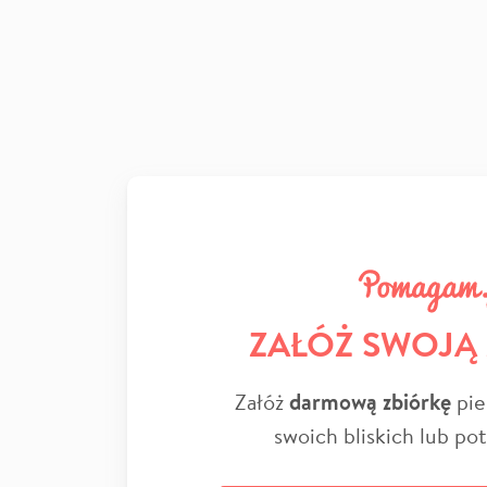
ZAŁÓŻ SWOJĄ
Załóż
darmową zbiórkę
pie
swoich bliskich lub po