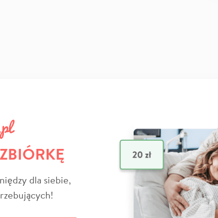
 ZBIÓRKĘ
niędzy dla siebie,
trzebujących!