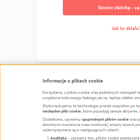
Stwórz zbiórkę - z
Jak to działa
Informacje o plikach cookie
Korzystamy z plików cookie oraz podobnych rozwiązań t
Infor
urządzenia końcowego (takiego jak np. laptop, tablet, sm
Wykorzystujemy te technologie przede wszystkim po to,
Jak to 
niezbędne pliki cookie
, które pozostają zawsze aktywne.
Facebook
Twitter
Instagram
Regula
opcjonalnych plików cookie
Dodatkowo, używamy
oraz p
dowolnym momencie masz możliwość zmiany swoich prefere
Polity
LinkedIn
TikTok
Youtube
wykorzystywane są w następujących celach:
RODO -
Analityka
– używamy tzw. plików cookie analityczny