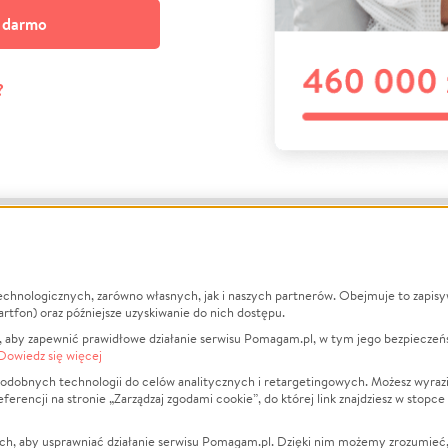
a darmo
?
echnologicznych, zarówno własnych, jak i naszych partnerów. Obejmuje to zapis
macje
O nas
Zbieraj n
artfon) oraz późniejsze uzyskiwanie do nich dostępu.
 aby zapewnić prawidłowe działanie serwisu Pomagam.pl, w tym jego bezpieczeń
działa?
Opinie
Leczenie
Dowiedz się więcej
min
Raporty
Zwierzęta
odobnych technologii do celów analitycznych i retargetingowych. Możesz wyrazi
ncji na stronie „Zarządzaj zgodami cookie”, do której link znajdziesz w stopce
ka Prywatności
Za darmo
Pożar
 Kontrahenci
Blog
Ukraina
ch, aby usprawniać działanie serwisu Pomagam.pl. Dzięki nim możemy zrozumieć, j