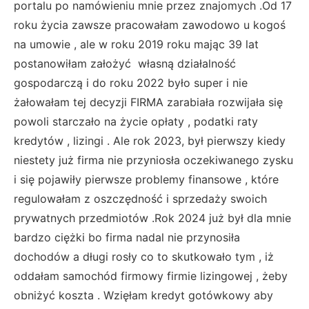
portalu po namówieniu mnie przez znajomych .Od 17
roku życia zawsze pracowałam zawodowo u kogoś
na umowie , ale w roku 2019 roku mając 39 lat
postanowiłam założyć własną działalność
gospodarczą i do roku 2022 było super i nie
żałowałam tej decyzji FIRMA zarabiała rozwijała się
powoli starczało na życie opłaty , podatki raty
kredytów , lizingi . Ale rok 2023, był pierwszy kiedy
niestety już firma nie przyniosła oczekiwanego zysku
i się pojawiły pierwsze problemy finansowe , które
regulowałam z oszczędność i sprzedaży swoich
prywatnych przedmiotów .Rok 2024 już był dla mnie
bardzo ciężki bo firma nadal nie przynosiła
dochodów a długi rosły co to skutkowało tym , iż
oddałam samochód firmowy firmie lizingowej , żeby
obniżyć koszta . Wzięłam kredyt gotówkowy aby