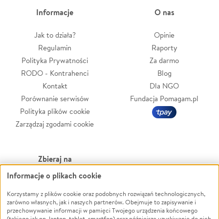
Informacje
O nas
Jak to działa?
Opinie
Regulamin
Raporty
Polityka Prywatności
Za darmo
RODO - Kontrahenci
Blog
Kontakt
Dla NGO
Porównanie serwisów
Fundacja Pomagam.pl
Polityka plików cookie
Zarządzaj zgodami cookie
Zbieraj na
Informacje o plikach cookie
Leczenie
LGBTQ+
Zwierzęta
Powódź
Korzystamy z plików cookie oraz podobnych rozwiązań technologicznych,
zarówno własnych, jak i naszych partnerów. Obejmuje to zapisywanie i
Pożar
Wichura
przechowywanie informacji w pamięci Twojego urządzenia końcowego
(takiego jak np. laptop, tablet, smartfon) oraz późniejsze uzyskiwanie do nich