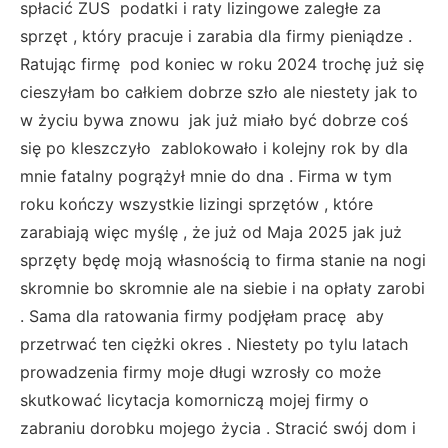
spłacić ZUS podatki i raty lizingowe zaległe za
sprzęt , który pracuje i zarabia dla firmy pieniądze .
Ratując firmę pod koniec w roku 2024 trochę już się
cieszyłam bo całkiem dobrze szło ale niestety jak to
w życiu bywa znowu jak już miało być dobrze coś
się po kleszczyło zablokowało i kolejny rok by dla
mnie fatalny pogrążył mnie do dna . Firma w tym
roku kończy wszystkie lizingi sprzętów , które
zarabiają więc myślę , że już od Maja 2025 jak już
sprzęty będę moją własnością to firma stanie na nogi
skromnie bo skromnie ale na siebie i na opłaty zarobi
. Sama dla ratowania firmy podjęłam pracę aby
przetrwać ten ciężki okres . Niestety po tylu latach
prowadzenia firmy moje długi wzrosły co może
skutkować licytacja komorniczą mojej firmy o
zabraniu dorobku mojego życia . Stracić swój dom i