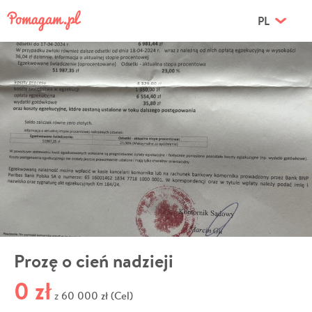
PL
Prozę o cień nadzieji
0 zł
60 000 zł (Cel)
z