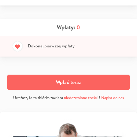
Wpłaty:
0
Dokonaj pierwszej wpłaty
Wpłać teraz
Uważasz, że ta zbiórka zawiera
niedozwolone treści
?
Napisz do nas