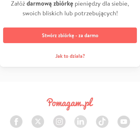
Załóż
darmową zbiórkę
pieniędzy dla siebie,
swoich bliskich lub potrzebujących!
Stwórz zbiórkę - za darmo
Jak to działa?
Facebook
Twitter
Instagram
LinkedIn
TikTok
Youtube