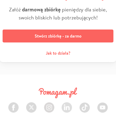
Załóż
darmową zbiórkę
pieniędzy dla siebie,
swoich bliskich lub potrzebujących!
Stwórz zbiórkę - za darmo
Jak to działa?
Facebook
Twitter
Instagram
LinkedIn
TikTok
Youtube