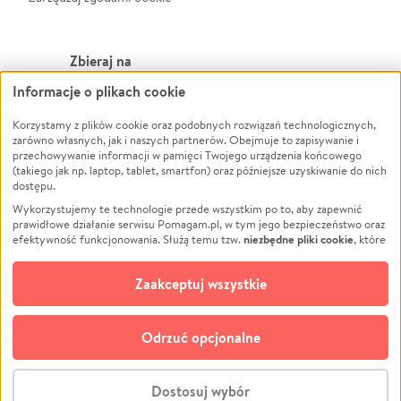
Zbieraj na
Informacje o plikach cookie
Leczenie
LGBTQ+
Zwierzęta
Powódź
Korzystamy z plików cookie oraz podobnych rozwiązań technologicznych,
zarówno własnych, jak i naszych partnerów. Obejmuje to zapisywanie i
Pożar
Wichura
przechowywanie informacji w pamięci Twojego urządzenia końcowego
(takiego jak np. laptop, tablet, smartfon) oraz późniejsze uzyskiwanie do nich
Ukraina
NGO
dostępu.
Sport
Religia
Wykorzystujemy te technologie przede wszystkim po to, aby zapewnić
Pomoc Finansowa
Edukacja
prawidłowe działanie serwisu Pomagam.pl, w tym jego bezpieczeństwo oraz
niezbędne pliki cookie
efektywność funkcjonowania. Służą temu tzw.
, które
Projekty
Podróż
pozostają zawsze aktywne.
Dowiedz się więcej
Pogrzeb
Impreza
opcjonalnych plików cookie
Dodatkowo, używamy
oraz podobnych
Zaakceptuj wszystkie
Społeczność lokalna
Ochrona środowiska
technologii do celów analitycznych i retargetingowych. Możesz wyrazić
zgodę na ich stosowanie lub jej odmówić. W dowolnym momencie masz
Kultura
Biznes
możliwość zmiany swoich preferencji na stronie „Zarządzaj zgodami cookie”,
Odrzuć opcjonalne
Polski
do której link znajdziesz w stopce serwisu Pomagam.pl. Opcjonalne pliki
cookie wykorzystywane są w następujących celach:
© CROWDING SP. Z O.O.
Analityka
– używamy tzw. plików cookie analitycznych, aby usprawniać
Dostosuj wybór
działanie serwisu Pomagam.pl. Dzięki nim możemy zrozumieć, jak