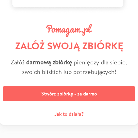
ZAŁÓŻ SWOJĄ ZBIÓRKĘ
Załóż
darmową zbiórkę
pieniędzy dla siebie,
swoich bliskich lub potrzebujących!
Stwórz zbiórkę - za darmo
Jak to działa?