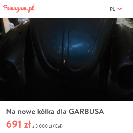
PL
Na nowe kółka dla GARBUSA
691 zł
3 000 zł (Cel)
z