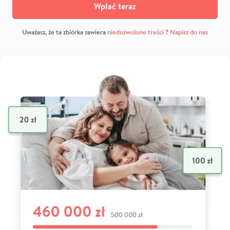
Wpłać teraz
Uważasz, że ta zbiórka zawiera
niedozwolone treści
?
Napisz do nas