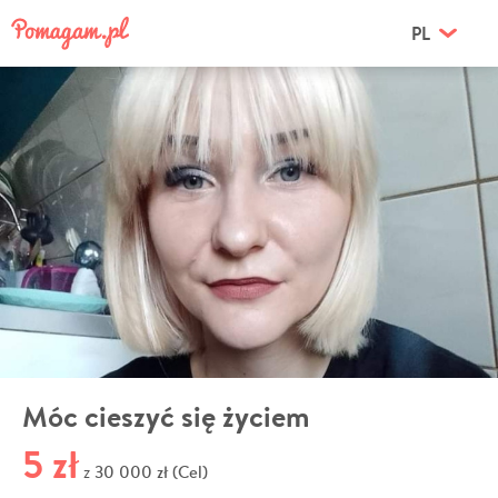
PL
Móc cieszyć się życiem
5 zł
30 000 zł (Cel)
z