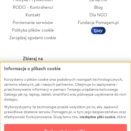
RODO - Kontrahenci
Blog
Kontakt
Dla NGO
Porównanie serwisów
Fundacja Pomagam.pl
Polityka plików cookie
Zarządzaj zgodami cookie
Zbieraj na
Informacje o plikach cookie
Leczenie
LGBTQ+
Zwierzęta
Powódź
Korzystamy z plików cookie oraz podobnych rozwiązań technologicznych,
zarówno własnych, jak i naszych partnerów. Obejmuje to zapisywanie i
Pożar
Wichura
przechowywanie informacji w pamięci Twojego urządzenia końcowego
(takiego jak np. laptop, tablet, smartfon) oraz późniejsze uzyskiwanie do nich
Ukraina
NGO
dostępu.
Sport
Religia
Wykorzystujemy te technologie przede wszystkim po to, aby zapewnić
Pomoc Finansowa
Edukacja
prawidłowe działanie serwisu Pomagam.pl, w tym jego bezpieczeństwo oraz
niezbędne pliki cookie
efektywność funkcjonowania. Służą temu tzw.
, które
Projekty
Podróż
pozostają zawsze aktywne.
Dowiedz się więcej
Pogrzeb
Impreza
opcjonalnych plików cookie
Dodatkowo, używamy
oraz podobnych