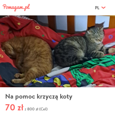
PL
Na pomoc krzyczą koty
70 zł
800 zł (Cel)
z