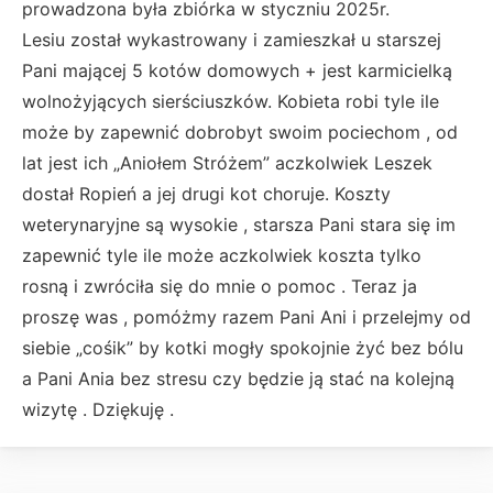
prowadzona była zbiórka w styczniu 2025r.
Lesiu został wykastrowany i zamieszkał u starszej
Pani mającej 5 kotów domowych + jest karmicielką
wolnożyjących sierściuszków. Kobieta robi tyle ile
może by zapewnić dobrobyt swoim pociechom , od
lat jest ich „Aniołem Stróżem” aczkolwiek Leszek
dostał Ropień a jej drugi kot choruje. Koszty
weterynaryjne są wysokie , starsza Pani stara się im
zapewnić tyle ile może aczkolwiek koszta tylko
rosną i zwróciła się do mnie o pomoc . Teraz ja
proszę was , pomóżmy razem Pani Ani i przelejmy od
siebie „cośik” by kotki mogły spokojnie żyć bez bólu
a Pani Ania bez stresu czy będzie ją stać na kolejną
wizytę . Dziękuję .