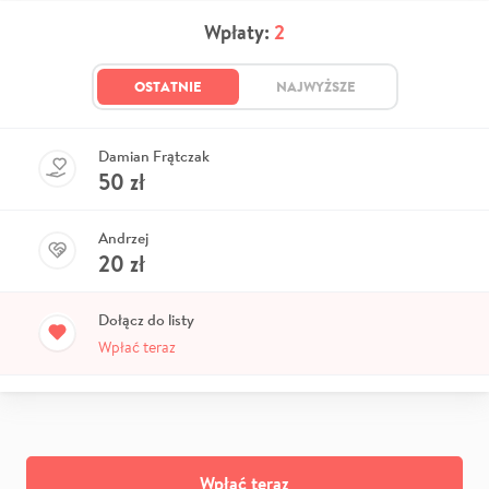
Wpłaty:
2
OSTATNIE
NAJWYŻSZE
Damian Frątczak
50
zł
Andrzej
20
zł
Dołącz do listy
Wpłać teraz
Wpłać teraz