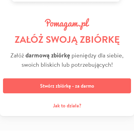
ZAŁÓŻ SWOJĄ ZBIÓRKĘ
Załóż
darmową zbiórkę
pieniędzy dla siebie,
swoich bliskich lub potrzebujących!
Stwórz zbiórkę - za darmo
Jak to działa?