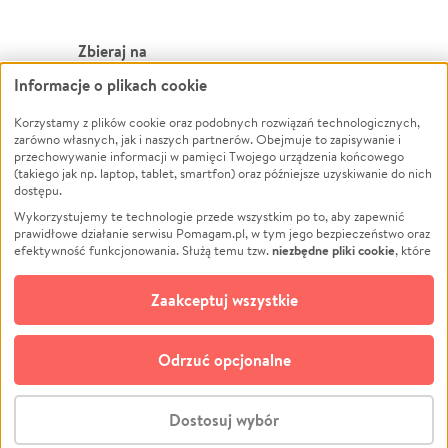
Zbieraj na
Informacje o plikach cookie
Leczenie
LGBTQ+
Zwierzęta
Powódź
Korzystamy z plików cookie oraz podobnych rozwiązań technologicznych,
zarówno własnych, jak i naszych partnerów. Obejmuje to zapisywanie i
Pożar
Wichura
przechowywanie informacji w pamięci Twojego urządzenia końcowego
(takiego jak np. laptop, tablet, smartfon) oraz późniejsze uzyskiwanie do nich
Ukraina
NGO
dostępu.
Sport
Religia
Wykorzystujemy te technologie przede wszystkim po to, aby zapewnić
Pomoc Finansowa
Edukacja
prawidłowe działanie serwisu Pomagam.pl, w tym jego bezpieczeństwo oraz
niezbędne pliki cookie
efektywność funkcjonowania. Służą temu tzw.
, które
Projekty
Podróż
pozostają zawsze aktywne.
Dowiedz się więcej
Pogrzeb
Impreza
opcjonalnych plików cookie
Dodatkowo, używamy
oraz podobnych
Zaakceptuj wszystkie
Społeczność lokalna
Ochrona środowiska
technologii do celów analitycznych i retargetingowych. Możesz wyrazić
zgodę na ich stosowanie lub jej odmówić. W dowolnym momencie masz
Kultura
Biznes
możliwość zmiany swoich preferencji na stronie „Zarządzaj zgodami cookie”,
Odrzuć opcjonalne
Polski
do której link znajdziesz w stopce serwisu Pomagam.pl. Opcjonalne pliki
cookie wykorzystywane są w następujących celach:
© CROWDING SP. Z O.O.
Analityka
– używamy tzw. plików cookie analitycznych, aby usprawniać
Dostosuj wybór
działanie serwisu Pomagam.pl. Dzięki nim możemy zrozumieć, jak
użytkownicy korzystają z naszego serwisu – skąd trafiają do serwisu, jak
Stwórz zbiórkę - za darmo