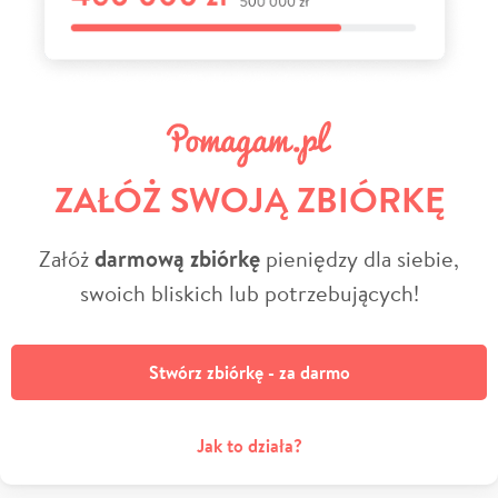
ZAŁÓŻ SWOJĄ ZBIÓRKĘ
Załóż
darmową zbiórkę
pieniędzy dla siebie,
swoich bliskich lub potrzebujących!
Stwórz zbiórkę - za darmo
Jak to działa?