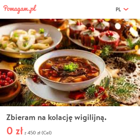
PL
Zbieram na kolację wigilijną.
0 zł
450 zł (Cel)
z