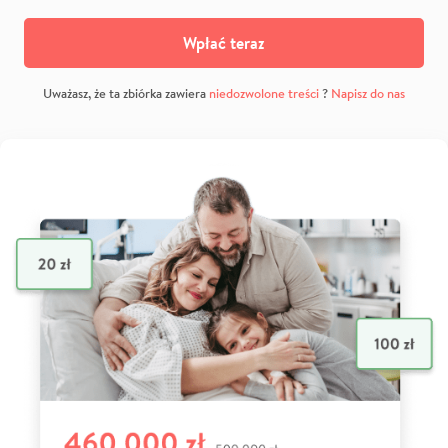
Wpłać teraz
Uważasz, że ta zbiórka zawiera
niedozwolone treści
?
Napisz do nas