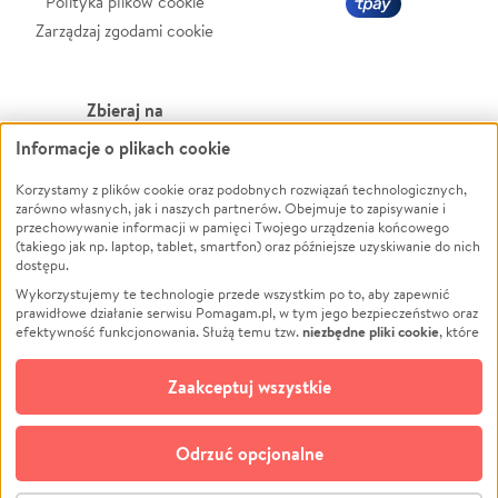
Polityka plików cookie
Zarządzaj zgodami cookie
Zbieraj na
Informacje o plikach cookie
Leczenie
LGBTQ+
Zwierzęta
Powódź
Korzystamy z plików cookie oraz podobnych rozwiązań technologicznych,
zarówno własnych, jak i naszych partnerów. Obejmuje to zapisywanie i
Pożar
Wichura
przechowywanie informacji w pamięci Twojego urządzenia końcowego
(takiego jak np. laptop, tablet, smartfon) oraz późniejsze uzyskiwanie do nich
Ukraina
NGO
dostępu.
Sport
Religia
Wykorzystujemy te technologie przede wszystkim po to, aby zapewnić
Pomoc Finansowa
Edukacja
prawidłowe działanie serwisu Pomagam.pl, w tym jego bezpieczeństwo oraz
niezbędne pliki cookie
efektywność funkcjonowania. Służą temu tzw.
, które
Projekty
Podróż
pozostają zawsze aktywne.
Dowiedz się więcej
Pogrzeb
Impreza
opcjonalnych plików cookie
Dodatkowo, używamy
oraz podobnych
Zaakceptuj wszystkie
Społeczność lokalna
Ochrona środowiska
technologii do celów analitycznych i retargetingowych. Możesz wyrazić
zgodę na ich stosowanie lub jej odmówić. W dowolnym momencie masz
Kultura
Biznes
możliwość zmiany swoich preferencji na stronie „Zarządzaj zgodami cookie”,
Odrzuć opcjonalne
Polski
do której link znajdziesz w stopce serwisu Pomagam.pl. Opcjonalne pliki
cookie wykorzystywane są w następujących celach: