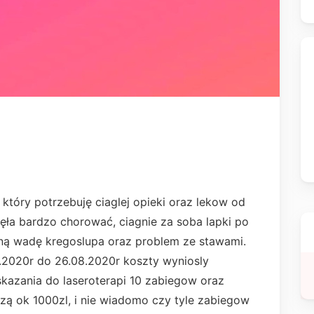
 który potrzebuję ciaglej opieki oraz lekow od
ęła bardzo chorować, ciagnie za soba lapki po
ną wadę kregoslupa oraz problem ze stawami.
8.2020r do 26.08.2020r koszty wyniosly
kazania do laseroterapi 10 zabiegow oraz
szą ok 1000zl, i nie wiadomo czy tyle zabiegow