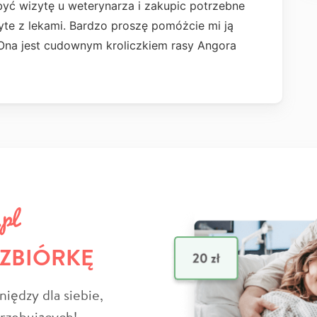
yć wizytę u weterynarza i zakupic potrzebne
yte z lekami. Bardzo proszę pomóżcie mi ją
 Ona jest cudownym kroliczkiem rasy Angora
 ZBIÓRKĘ
niędzy dla siebie,
trzebujących!