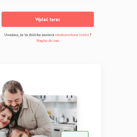
Wpłać teraz
Uważasz, że ta zbiórka zawiera
niedozwolone treści
?
Napisz do nas