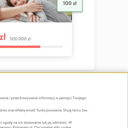
ywanie i przechowywanie informacji w pamięci Twojego
a
stwo oraz efektywność funkcjonowania. Służą temu tzw.
LGBTQ+
Powódź
ć zgodę na ich stosowanie lub jej odmówić. W
 serwisu Pomagam.pl. Opcjonalne pliki cookie