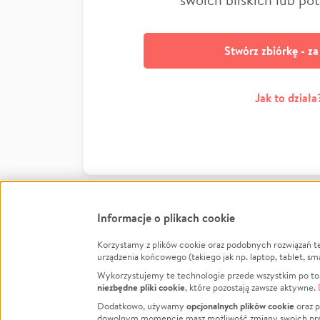
Stwórz zbiórkę - z
Jak to działa
Informacje o plikach cookie
Korzystamy z plików cookie oraz podobnych rozwiązań t
Infor
urządzenia końcowego (takiego jak np. laptop, tablet, sm
Wykorzystujemy te technologie przede wszystkim po to,
Jak to 
niezbędne pliki cookie
, które pozostają zawsze aktywne.
Facebook
Twitter
Instagram
Regula
opcjonalnych plików cookie
Dodatkowo, używamy
oraz p
dowolnym momencie masz możliwość zmiany swoich prefere