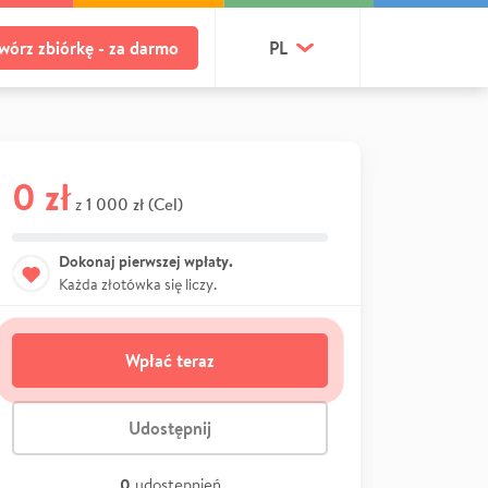
wórz zbiórkę - za darmo
PL
0 zł
1 000 zł (Cel)
z
Dokonaj pierwszej wpłaty.
Każda złotówka się liczy.
Wpłać teraz
Udostępnij
0
udostępnień