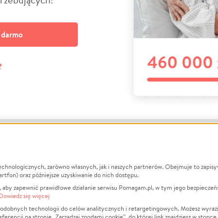
a darmo
?
echnologicznych, zarówno własnych, jak i naszych partnerów. Obejmuje to zapis
macje
O nas
Zbieraj n
artfon) oraz późniejsze uzyskiwanie do nich dostępu.
 aby zapewnić prawidłowe działanie serwisu Pomagam.pl, w tym jego bezpieczeń
działa?
Opinie
Leczenie
Dowiedz się więcej
min
Raporty
Zwierzęta
odobnych technologii do celów analitycznych i retargetingowych. Możesz wyrazi
ncji na stronie „Zarządzaj zgodami cookie”, do której link znajdziesz w stopce