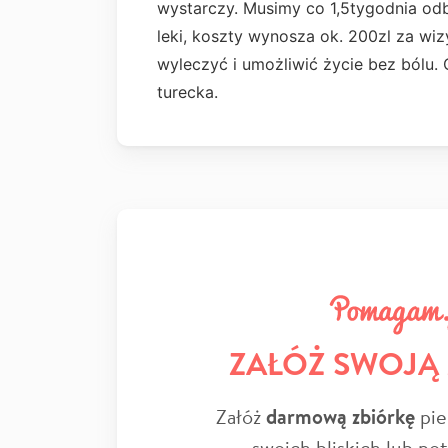
wystarczy. Musimy co 1,5tygodnia odb
leki, koszty wynosza ok. 200zl za wiz
wyleczyć i umożliwić życie bez bólu.
turecka.
ZAŁÓŻ SWOJĄ
Załóż
darmową zbiórkę
pie
swoich bliskich lub po