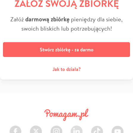
ZAŁÓŻ SWOJĄ ZBIÓRKĘ
Załóż
darmową zbiórkę
pieniędzy dla siebie,
swoich bliskich lub potrzebujących!
Stwórz zbiórkę - za darmo
Jak to działa?
Facebook
Twitter
Instagram
LinkedIn
TikTok
Youtube