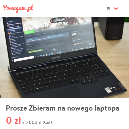
PL
Prosze Zbieram na nowego laptopa
0 zł
5 000 zł (Cel)
z