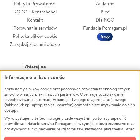
Polityka Prywatności
Za darmo
RODO - Kontrahenci
Blog
Kontakt
Dla NGO
Porównanie serwisów
Fundacja Pomagam.pl
Polityka plików cookie
Zarządzaj zgodami cookie
Zbieraj na
Informacje o plikach cookie
Leczenie
LGBTQ+
Zwierzęta
Powódź
Korzystamy z plików cookie oraz podobnych rozwiązań technologicznych,
zarówno własnych, jak i naszych partnerów. Obejmuje to zapisywanie i
Pożar
Wichura
przechowywanie informacji w pamięci Twojego urządzenia końcowego
(takiego jak np. laptop, tablet, smartfon) oraz późniejsze uzyskiwanie do nich
Ukraina
NGO
dostępu.
Sport
Religia
Wykorzystujemy te technologie przede wszystkim po to, aby zapewnić
Pomoc Finansowa
Edukacja
prawidłowe działanie serwisu Pomagam.pl, w tym jego bezpieczeństwo oraz
niezbędne pliki cookie
efektywność funkcjonowania. Służą temu tzw.
, które
Projekty
Podróż
pozostają zawsze aktywne.
Dowiedz się więcej
Pogrzeb
Impreza