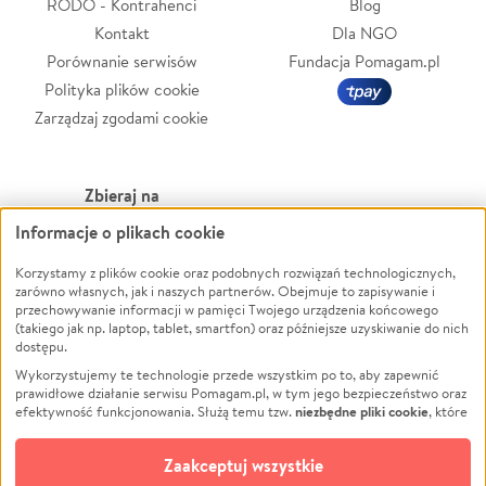
RODO - Kontrahenci
Blog
Kontakt
Dla NGO
Porównanie serwisów
Fundacja Pomagam.pl
Polityka plików cookie
Zarządzaj zgodami cookie
Zbieraj na
Informacje o plikach cookie
Leczenie
LGBTQ+
Zwierzęta
Powódź
Korzystamy z plików cookie oraz podobnych rozwiązań technologicznych,
zarówno własnych, jak i naszych partnerów. Obejmuje to zapisywanie i
Pożar
Wichura
przechowywanie informacji w pamięci Twojego urządzenia końcowego
(takiego jak np. laptop, tablet, smartfon) oraz późniejsze uzyskiwanie do nich
Ukraina
NGO
dostępu.
Sport
Religia
Wykorzystujemy te technologie przede wszystkim po to, aby zapewnić
Pomoc Finansowa
Edukacja
prawidłowe działanie serwisu Pomagam.pl, w tym jego bezpieczeństwo oraz
niezbędne pliki cookie
efektywność funkcjonowania. Służą temu tzw.
, które
Projekty
Podróż
pozostają zawsze aktywne.
Dowiedz się więcej
Pogrzeb
Impreza
opcjonalnych plików cookie
Dodatkowo, używamy
oraz podobnych
Zaakceptuj wszystkie
Społeczność lokalna
Ochrona środowiska
technologii do celów analitycznych i retargetingowych. Możesz wyrazić