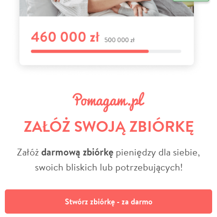
ZAŁÓŻ SWOJĄ ZBIÓRKĘ
Załóż
darmową zbiórkę
pieniędzy dla siebie,
swoich bliskich lub potrzebujących!
Stwórz zbiórkę - za darmo