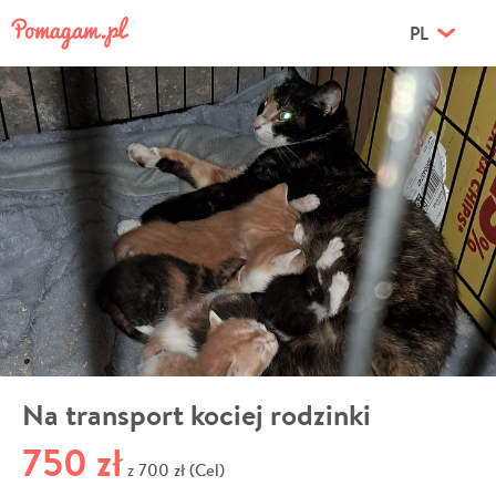
PL
Na transport kociej rodzinki
750 zł
700 zł (Cel)
z