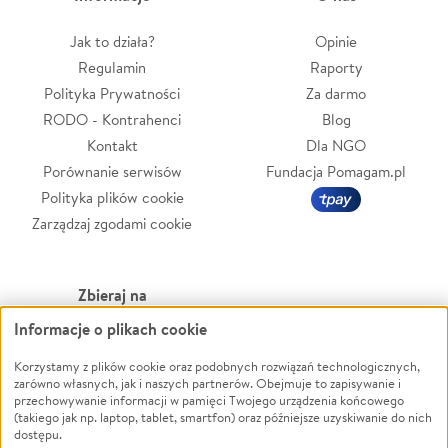
Jak to działa?
Opinie
Regulamin
Raporty
Polityka Prywatności
Za darmo
RODO - Kontrahenci
Blog
Kontakt
Dla NGO
Porównanie serwisów
Fundacja Pomagam.pl
Polityka plików cookie
Zarządzaj zgodami cookie
Zbieraj na
Informacje o plikach cookie
Leczenie
LGBTQ+
Zwierzęta
Powódź
Korzystamy z plików cookie oraz podobnych rozwiązań technologicznych,
zarówno własnych, jak i naszych partnerów. Obejmuje to zapisywanie i
Pożar
Wichura
przechowywanie informacji w pamięci Twojego urządzenia końcowego
(takiego jak np. laptop, tablet, smartfon) oraz późniejsze uzyskiwanie do nich
Ukraina
NGO
dostępu.
Sport
Religia