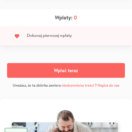
Wpłaty:
0
Dokonaj pierwszej wpłaty
Wpłać teraz
Uważasz, że ta zbiórka zawiera
niedozwolone treści
?
Napisz do nas