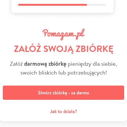
ZAŁÓŻ SWOJĄ ZBIÓRKĘ
Załóż
darmową zbiórkę
pieniędzy dla siebie,
swoich bliskich lub potrzebujących!
Stwórz zbiórkę - za darmo
Jak to działa?