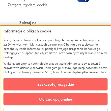
Zarządzaj zgodami cookie
Zbieraj na
Informacje o plikach cookie
Leczenie
LGBTQ+
Zwierzęta
Powódź
Korzystamy z plików cookie oraz podobnych rozwiązań technologicznych,
zarówno własnych, jak i naszych partnerów. Obejmuje to zapisywanie i
Pożar
Wichura
przechowywanie informacji w pamięci Twojego urządzenia końcowego
(takiego jak np. laptop, tablet, smartfon) oraz późniejsze uzyskiwanie do nich
Ukraina
NGO
dostępu.
Sport
Religia
Wykorzystujemy te technologie przede wszystkim po to, aby zapewnić
Pomoc Finansowa
Edukacja
prawidłowe działanie serwisu Pomagam.pl, w tym jego bezpieczeństwo oraz
niezbędne pliki cookie
efektywność funkcjonowania. Służą temu tzw.
, które
Projekty
Podróż
pozostają zawsze aktywne.
Dowiedz się więcej
Pogrzeb
Impreza
opcjonalnych plików cookie
Dodatkowo, używamy
oraz podobnych
Zaakceptuj wszystkie
Społeczność lokalna
Ochrona środowiska
technologii do celów analitycznych i retargetingowych. Możesz wyrazić
zgodę na ich stosowanie lub jej odmówić. W dowolnym momencie masz
Kultura
Biznes
możliwość zmiany swoich preferencji na stronie „Zarządzaj zgodami cookie”,
Odrzuć opcjonalne
Polski
do której link znajdziesz w stopce serwisu Pomagam.pl. Opcjonalne pliki
cookie wykorzystywane są w następujących celach:
© CROWDING SP. Z O.O.
Analityka
– używamy tzw. plików cookie analitycznych, aby usprawniać