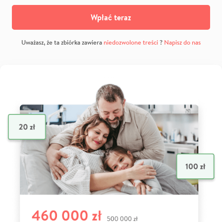
Wpłać teraz
Uważasz, że ta zbiórka zawiera
niedozwolone treści
?
Napisz do nas