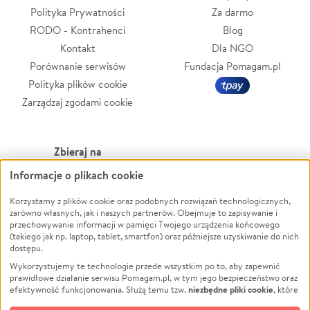
Polityka Prywatności
Za darmo
RODO - Kontrahenci
Blog
Kontakt
Dla NGO
Porównanie serwisów
Fundacja Pomagam.pl
Polityka plików cookie
Zarządzaj zgodami cookie
Zbieraj na
Informacje o plikach cookie
Leczenie
LGBTQ+
Zwierzęta
Powódź
Korzystamy z plików cookie oraz podobnych rozwiązań technologicznych,
zarówno własnych, jak i naszych partnerów. Obejmuje to zapisywanie i
Pożar
Wichura
przechowywanie informacji w pamięci Twojego urządzenia końcowego
(takiego jak np. laptop, tablet, smartfon) oraz późniejsze uzyskiwanie do nich
Ukraina
NGO
dostępu.
Sport
Religia
Wykorzystujemy te technologie przede wszystkim po to, aby zapewnić
Pomoc Finansowa
Edukacja
prawidłowe działanie serwisu Pomagam.pl, w tym jego bezpieczeństwo oraz
niezbędne pliki cookie
efektywność funkcjonowania. Służą temu tzw.
, które
Projekty
Podróż
pozostają zawsze aktywne.
Dowiedz się więcej
Pogrzeb
Impreza