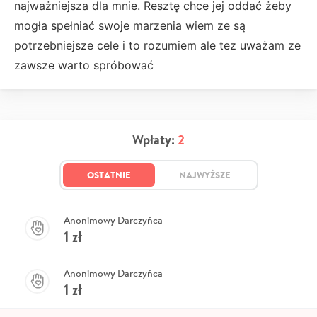
najważniejsza dla mnie. Resztę chce jej oddać żeby
mogła spełniać swoje marzenia wiem ze są
potrzebniejsze cele i to rozumiem ale tez uważam ze
zawsze warto spróbować
Wpłaty:
2
OSTATNIE
NAJWYŻSZE
Anonimowy Darczyńca
1
zł
Anonimowy Darczyńca
1
zł