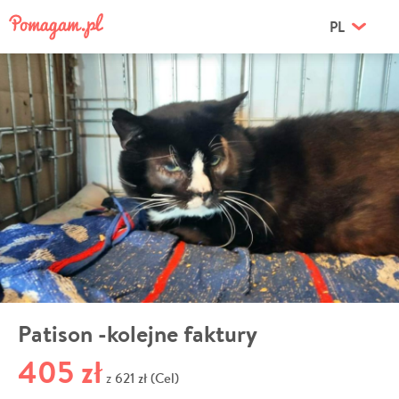
PL
Patison -kolejne faktury
405 zł
621 zł (Cel)
z