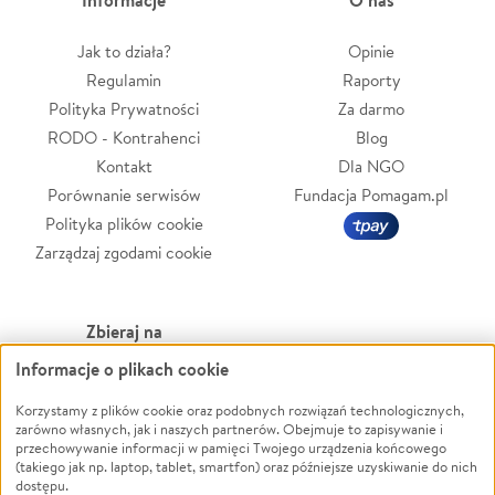
Jak to działa?
Opinie
Regulamin
Raporty
Polityka Prywatności
Za darmo
RODO - Kontrahenci
Blog
Kontakt
Dla NGO
Porównanie serwisów
Fundacja Pomagam.pl
Polityka plików cookie
Zarządzaj zgodami cookie
Zbieraj na
Informacje o plikach cookie
Leczenie
LGBTQ+
Zwierzęta
Powódź
Korzystamy z plików cookie oraz podobnych rozwiązań technologicznych,
zarówno własnych, jak i naszych partnerów. Obejmuje to zapisywanie i
Pożar
Wichura
przechowywanie informacji w pamięci Twojego urządzenia końcowego
(takiego jak np. laptop, tablet, smartfon) oraz późniejsze uzyskiwanie do nich
Ukraina
NGO
dostępu.