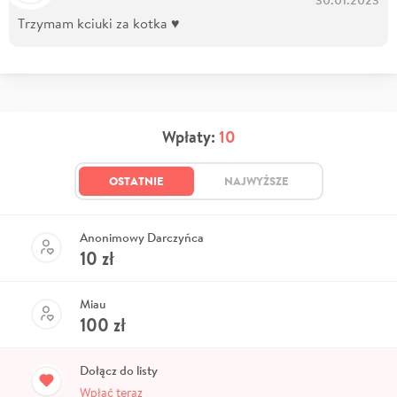
Trzymam kciuki za kotka ♥️
Wpłaty:
10
OSTATNIE
NAJWYŻSZE
Anonimowy Darczyńca
10
zł
Miau
100
zł
Dołącz do listy
Wpłać teraz