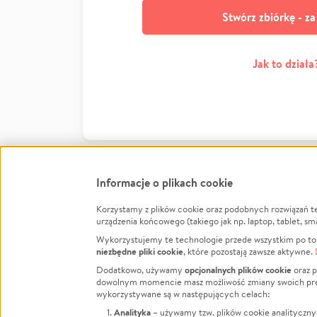
Stwórz zbiórkę - z
Jak to działa
Informacje o plikach cookie
Korzystamy z plików cookie oraz podobnych rozwiązań t
Infor
urządzenia końcowego (takiego jak np. laptop, tablet, sm
Wykorzystujemy te technologie przede wszystkim po to,
Jak to 
niezbędne pliki cookie
, które pozostają zawsze aktywne.
Facebook
Twitter
Instagram
Regula
opcjonalnych plików cookie
Dodatkowo, używamy
oraz p
dowolnym momencie masz możliwość zmiany swoich prefere
Polity
LinkedIn
TikTok
Youtube
wykorzystywane są w następujących celach:
RODO -
Analityka
– używamy tzw. plików cookie analityczny