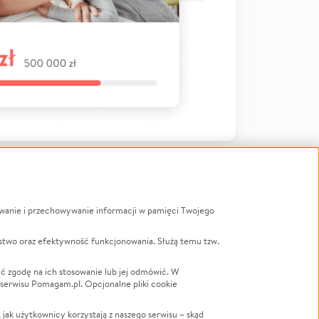
ywanie i przechowywanie informacji w pamięci Twojego
a
stwo oraz efektywność funkcjonowania. Służą temu tzw.
LGBTQ+
Powódź
ć zgodę na ich stosowanie lub jej odmówić. W
 serwisu Pomagam.pl. Opcjonalne pliki cookie
Wichura
NGO
ak użytkownicy korzystają z naszego serwisu – skąd