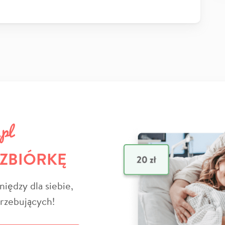
 ZBIÓRKĘ
niędzy dla siebie,
trzebujących!