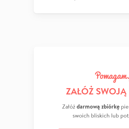
ZAŁÓŻ SWOJĄ
Załóż
darmową zbiórkę
pie
swoich bliskich lub po