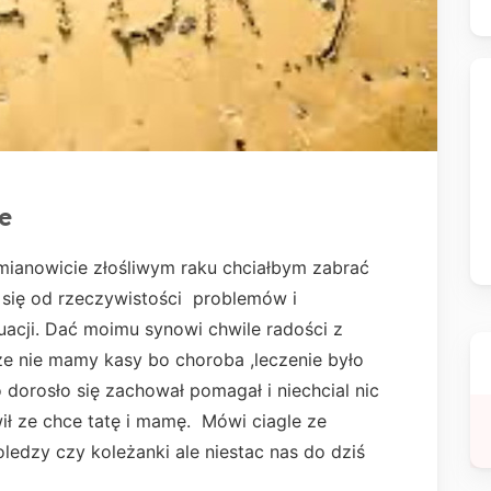
e
 mianowicie złośliwym raku chciałbym zabrać
się od rzeczywistości problemów i
tuacji. Dać moimu synowi chwile radości z
ze nie mamy kasy bo choroba ,leczenie było
dorosło się zachował pomagał i niechcial nic
ł ze chce tatę i mamę. Mówi ciagle ze
oledzy czy koleżanki ale niestac nas do dziś