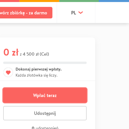
wórz zbiórkę - za darmo
PL
0 zł
4 500 zł (Cel)
z
Dokonaj pierwszej wpłaty.
Każda złotówka się liczy.
Wpłać teraz
Udostępnij
0
udostępnień