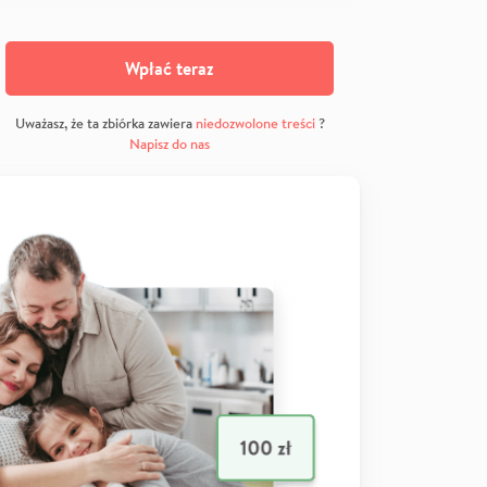
Wpłać teraz
Uważasz, że ta zbiórka zawiera
niedozwolone treści
?
Napisz do nas