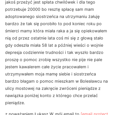
jakoś przeżyć jest spłata chwilówek i dla tego
potrzebuje 20000 bo resztę spłacę sam
mam
adoptowanego siostrzeńca na utrzymaniu żałuję
bardzo że tak się porobiło to pod koniec roku po
śmierci mamy która miała raka a ja się opiekowałem
nią od przez ostatnie lata coś mi się z głową stało
gdy odeszła miała 58 lat a później wieści o wojnie
depresja codziennie trudności i tak wyszło bardzo
proszę o pomoc zrobię wszystko nie pije nie pale
jestem kawalerem całe życie pracowałem i
utrzymywałem moja mamę siebie i siostrzeńca
bardzo błagam o pomoc mieszkam w Bolesławcu na
ulicy mostowej na zakręcie zwróceni pieniądze z
nawiązka poniżej konto z którego chce przelać
pieniądze.
z poważaniem Łukasz W. mój email to
[email protect