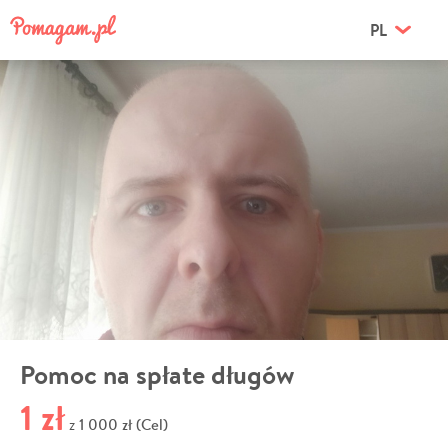
PL
Pomoc na spłate długów
1 zł
1 000 zł (Cel)
z