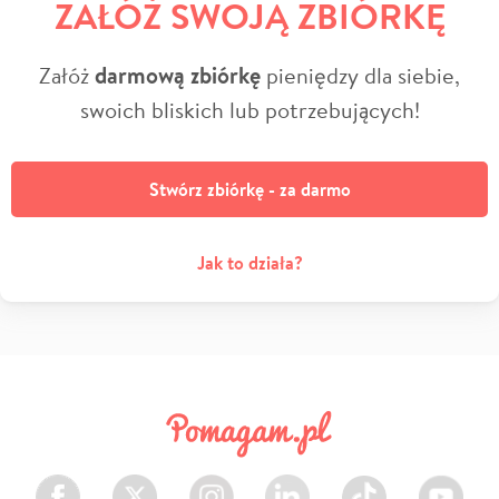
ZAŁÓŻ SWOJĄ ZBIÓRKĘ
Załóż
darmową zbiórkę
pieniędzy dla siebie,
swoich bliskich lub potrzebujących!
Stwórz zbiórkę - za darmo
Jak to działa?
Facebook
Twitter
Instagram
LinkedIn
TikTok
Youtube