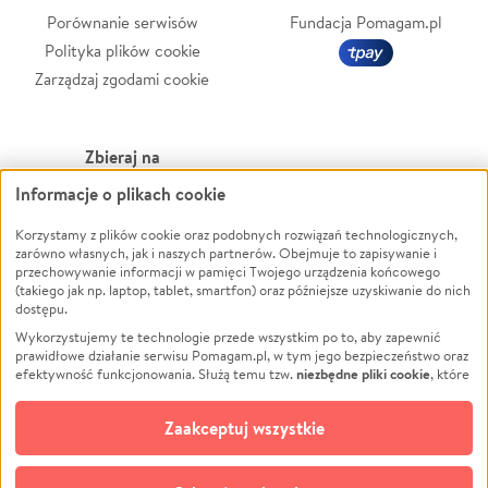
Porównanie serwisów
Fundacja Pomagam.pl
Polityka plików cookie
Zarządzaj zgodami cookie
Zbieraj na
Informacje o plikach cookie
Leczenie
LGBTQ+
Zwierzęta
Powódź
Korzystamy z plików cookie oraz podobnych rozwiązań technologicznych,
zarówno własnych, jak i naszych partnerów. Obejmuje to zapisywanie i
Pożar
Wichura
przechowywanie informacji w pamięci Twojego urządzenia końcowego
(takiego jak np. laptop, tablet, smartfon) oraz późniejsze uzyskiwanie do nich
Ukraina
NGO
dostępu.
Sport
Religia
Wykorzystujemy te technologie przede wszystkim po to, aby zapewnić
Pomoc Finansowa
Edukacja
prawidłowe działanie serwisu Pomagam.pl, w tym jego bezpieczeństwo oraz
niezbędne pliki cookie
efektywność funkcjonowania. Służą temu tzw.
, które
Projekty
Podróż
pozostają zawsze aktywne.
Dowiedz się więcej
Pogrzeb
Impreza
opcjonalnych plików cookie
Dodatkowo, używamy
oraz podobnych
Zaakceptuj wszystkie
Społeczność lokalna
Ochrona środowiska
technologii do celów analitycznych i retargetingowych. Możesz wyrazić
zgodę na ich stosowanie lub jej odmówić. W dowolnym momencie masz
Kultura
Biznes
możliwość zmiany swoich preferencji na stronie „Zarządzaj zgodami cookie”,