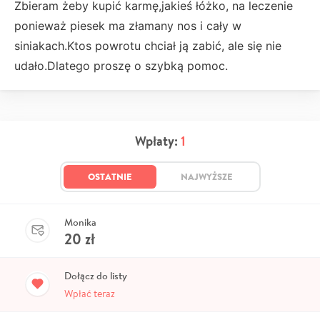
Zbieram żeby kupić karmę,jakieś łóżko, na leczenie
ponieważ piesek ma złamany nos i cały w
siniakach.Ktos powrotu chciał ją zabić, ale się nie
udało.Dlatego proszę o szybką pomoc.
Wpłaty:
1
OSTATNIE
NAJWYŻSZE
Monika
20
zł
Dołącz do listy
Wpłać teraz