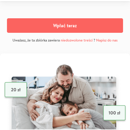
Wpłać teraz
Uważasz, że ta zbiórka zawiera
niedozwolone treści
?
Napisz do nas