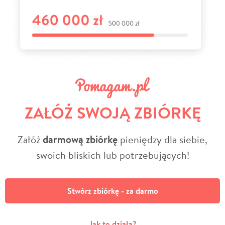
ZAŁÓŻ SWOJĄ ZBIÓRKĘ
Załóż
darmową zbiórkę
pieniędzy dla siebie,
swoich bliskich lub potrzebujących!
Stwórz zbiórkę - za darmo
Jak to działa?