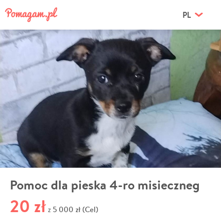
PL
Pomoc dla pieska 4-ro misieczneg
20 zł
5 000 zł (Cel)
z