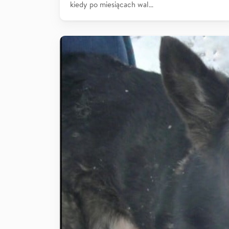
kiedy po miesiącach wal…