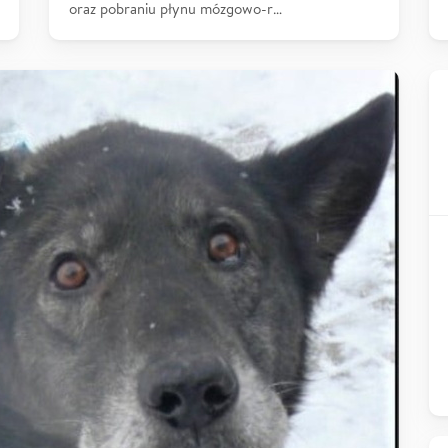
oraz pobraniu płynu mózgowo-r…