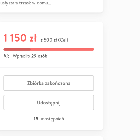
usłyszała trzask w domu…
1 150 zł
500 zł (Cel)
z
29 osób
Wpłaciło
Zbiórka zakończona
Udostępnij
15
udostępnień