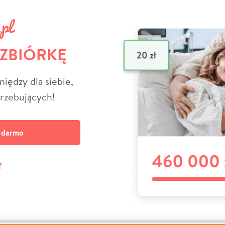
 ZBIÓRKĘ
niędzy dla siebie,
trzebujących!
a darmo
?