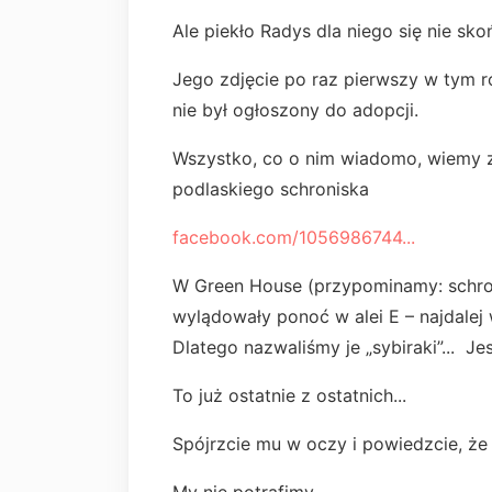
Ale piekło Radys dla niego się nie skoń
Jego zdjęcie po raz pierwszy w tym r
nie był ogłoszony do adopcji.
Wszystko, co o nim wiadomo, wiemy z
podlaskiego schroniska
facebook.com/1056986744...
W Green House (przypominamy: schron
wylądowały ponoć w alei E – najdalej w
Dlatego nazwaliśmy je „sybiraki”... Je
To już ostatnie z ostatnich...
Spójrzcie mu w oczy i powiedzcie, że
My nie potrafimy...