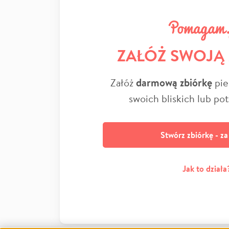
ZAŁÓŻ SWOJĄ
Załóż
darmową zbiórkę
pie
swoich bliskich lub po
Stwórz zbiórkę - z
Jak to działa