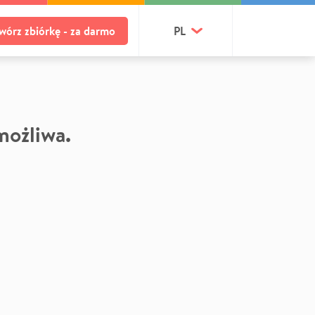
wórz zbiórkę - za darmo
PL
 możliwa.