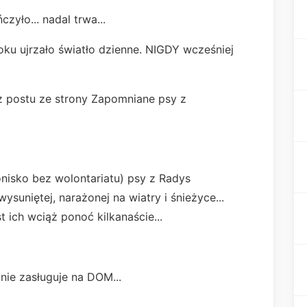
czyło... nadal trwa...
oku ujrzało światło dzienne. NIGDY wcześniej
 postu ze strony Zapomniane psy z
isko bez wolontariatu) psy z Radys
ysuniętej, narażonej na wiatry i śnieżyce...
st ich wciąż ponoć kilkanaście...
 nie zasługuje na DOM...